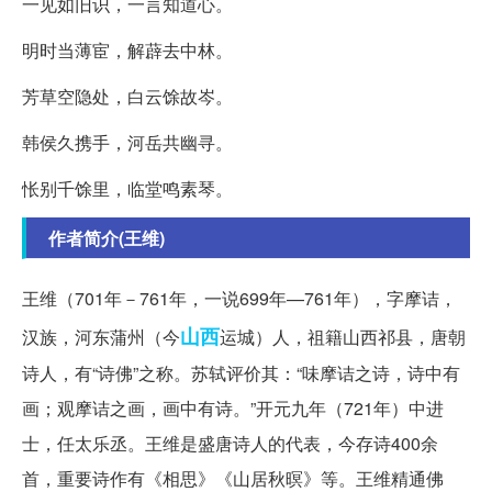
一见如旧识，一言知道心。
明时当薄宦，解薜去中林。
芳草空隐处，白云馀故岑。
韩侯久携手，河岳共幽寻。
怅别千馀里，临堂鸣素琴。
作者简介(王维)
王维（701年－761年，一说699年—761年），字摩诘，
山西
汉族，河东蒲州（今
运城）人，祖籍山西祁县，唐朝
诗人，有“诗佛”之称。苏轼评价其：“味摩诘之诗，诗中有
画；观摩诘之画，画中有诗。”开元九年（721年）中进
士，任太乐丞。王维是盛唐诗人的代表，今存诗400余
首，重要诗作有《相思》《山居秋暝》等。王维精通佛