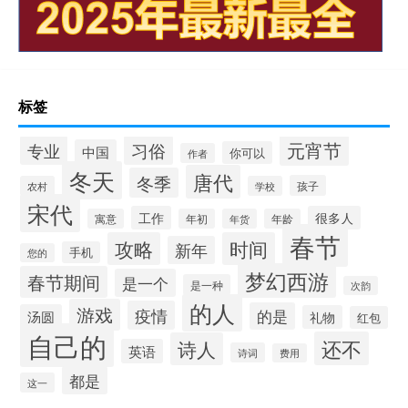
标签
元宵节
专业
习俗
中国
你可以
作者
冬天
唐代
冬季
孩子
农村
学校
宋代
工作
很多人
寓意
年初
年货
年龄
春节
攻略
时间
新年
手机
您的
梦幻西游
春节期间
是一个
是一种
次韵
的人
游戏
疫情
的是
汤圆
礼物
红包
自己的
还不
诗人
英语
诗词
费用
都是
这一