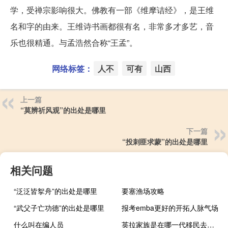
学，受禅宗影响很大。佛教有一部《维摩诘经》，是王维
名和字的由来。王维诗书画都很有名，非常多才多艺，音
乐也很精通。与孟浩然合称“王孟”。
网络标签：
人不
可有
山西
上一篇
“莫辨祈风观”的出处是哪里
下一篇
“投刺匪求蒙”的出处是哪里
相关问题
“泛泛皆挐舟”的出处是哪里
要塞渔场攻略
“武父子亡功德”的出处是哪里
报考emba更好的开拓人脉气场
什么叫在编人员
英拉家族是在哪一代移民去泰国的（英拉）