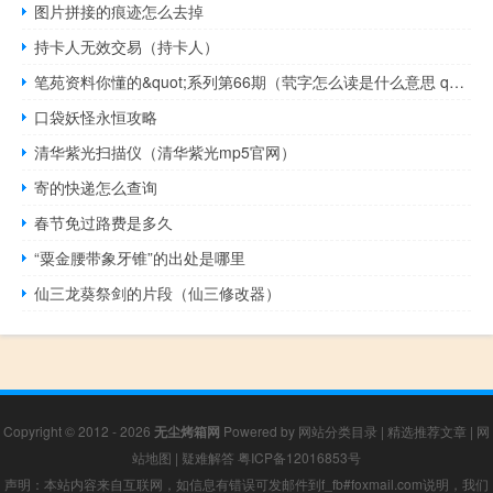
图片拼接的痕迹怎么去掉
持卡人无效交易（持卡人）
笔苑资料你懂的&quot;系列第66期（茕字怎么读是什么意思 quot）
口袋妖怪永恒攻略
清华紫光扫描仪（清华紫光mp5官网）
寄的快递怎么查询
春节免过路费是多久
“粟金腰带象牙锥”的出处是哪里
仙三龙葵祭剑的片段（仙三修改器）
Copyright © 2012 - 2026
无尘烤箱网
Powered by
网站分类目录
|
精选推荐文章
|
网
站地图
|
疑难解答
粤ICP备12016853号
声明：本站内容来自互联网，如信息有错误可发邮件到f_fb#foxmail.com说明，我们