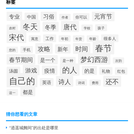
标签
元宵节
专业
习俗
中国
你可以
作者
冬天
唐代
冬季
孩子
农村
学校
宋代
工作
很多人
寓意
年初
年货
年龄
春节
攻略
时间
新年
手机
您的
梦幻西游
春节期间
是一个
是一种
次韵
的人
游戏
疫情
的是
汤圆
礼物
红包
自己的
还不
诗人
英语
诗词
费用
都是
这一
猜你想看的文章
“逍遥城阙间”的出处是哪里