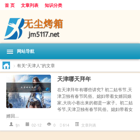
首 页
文章列表
知识分类
网站导航
>
有关“天津人”的文章
天津哪天拜年
在天津拜年有哪些讲究? 初二姑爷节,天
津卫独有春节民俗。媳妇带着女婿回娘
家,大街小巷出来的都是一家子。初二姑
爷节,天津卫独有春节民俗。媳妇带着女
婿回...
tjn
02-12
0
614
文章列表