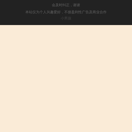
会及时纠正，谢谢
本站仅为个人兴趣爱好，不接盈利性广告及商业合作
小男孩