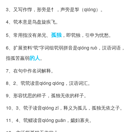
3、又写作惸，形旁是忄，声旁是㝁（qióng）。
4、茕本意是鸟盘旋疾飞。
孤独
5、常用指没有弟兄、
，即茕独，引申为忧愁。
6、扩展资料“茕”字词组茕弱拼音是qióng ruò，汉语词语，
的人
指孤苦羸弱
。
7、在句中作名词解释。
8、2、茕茕读音qióng qióng，汉语词汇。
9、形容忧思的样子，孤独无依的样子。
10、3、茕子读音qiónɡ zǐ，释义为孤儿，孤独无依之子。
11、4、茕鳏读音qióng guān，孀妇寡夫。