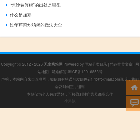
“惊沙卷旍旗”的出处是哪里
什么是加塞
过年芹菜炒鸡蛋的做法大全
Copyright © 2012 - 2026
无尘烤箱网
Powered by
网站分类目录
|
精选推荐文章
|
网
站地图
|
疑难解答
粤ICP备12016853号
声明：本站内容来自互联网，如信息有错误可发邮件到f_fb#foxmail.com说明，我们
会及时纠正，谢谢
本站仅为个人兴趣爱好，不接盈利性广告及商业合作
小男孩