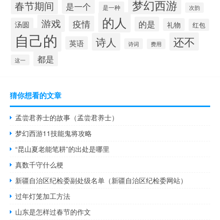
梦幻西游
春节期间
是一个
是一种
次韵
的人
游戏
疫情
的是
汤圆
礼物
红包
自己的
还不
诗人
英语
诗词
费用
都是
这一
猜你想看的文章
孟尝君养士的故事（孟尝君养士）
梦幻西游11技能鬼将攻略
“昆山夏老能笔耕”的出处是哪里
真数千守什么梗
新疆自治区纪检委副处级名单（新疆自治区纪检委网站）
过年灯笼加工方法
山东是怎样过春节的作文