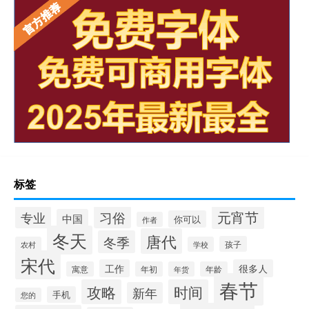
标签
元宵节
专业
习俗
中国
你可以
作者
冬天
唐代
冬季
孩子
农村
学校
宋代
工作
很多人
寓意
年初
年货
年龄
春节
攻略
时间
新年
手机
您的