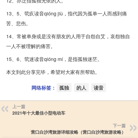
12、亦泛指孤独无依的人。
13、5、茕疚读音qióng jiù，指代因为孤单一人而感到痛
苦、悲伤。
14、常被单身或是没有朋友的人用于自怨自艾，哀怨独自
一人不被理解的痛苦。
15、6、茕迷读音qióng mí，是指孤独迷茫。
本文到此分享完毕，希望对大家有所帮助。
网络标签：
孤独
的人
读音
上一篇
2021年十大最佳小型电动车
下一篇
营口白沙湾旅游详细攻略（营口白沙湾旅游攻略）