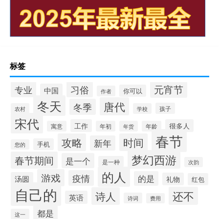
标签
元宵节
专业
习俗
中国
你可以
作者
冬天
唐代
冬季
孩子
农村
学校
宋代
工作
很多人
寓意
年初
年货
年龄
春节
攻略
时间
新年
手机
您的
梦幻西游
春节期间
是一个
是一种
次韵
的人
游戏
疫情
的是
汤圆
礼物
红包
自己的
还不
诗人
英语
诗词
费用
都是
这一