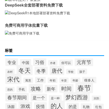
DeepSeek全套部署资料免费下载
免费可商用字体批量下载
标签
元宵节
专业
习俗
中国
你可以
作者
冬天
唐代
冬季
孩子
农村
学校
宋代
工作
很多人
寓意
年初
年货
年龄
春节
攻略
时间
新年
手机
您的
梦幻西游
春节期间
是一个
是一种
次韵
的人
游戏
疫情
的是
汤圆
礼物
红包