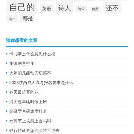
自己的
还不
诗人
英语
诗词
费用
都是
这一
猜你想看的文章
卡几嘛是什么意思什么梗
集体创意拜年
大年初几能动刀切菜不
2023陕西成人高考报名要求是什么
冬天最难开的花
海关过年啥时候上班
金融学考研难度排名
元宵节上坟能上香吗吗
银行转证券怎么会转不过去