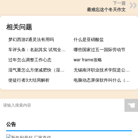
下一篇
最难忘这个冬天作文
相关问题
梦幻西游2通灵法有用吗
什么是亚硝酸盐
车评头条：名副其实 试驾全新YARiS L致炫锐动版
哪些国家过五一国际劳动节
过年怎么调整工作心态
war frame攻略
湿气重怎么方便减肥快（湿气重怎么减肥快）
无锡南洋职业技术学院是公办还是民办
使徒行者3大结局解析
电脑动态屏保软件叫什么（电脑桌面动态屏保）
☚
公告