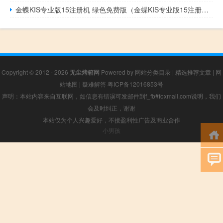
金蝶KIS专业版15注册机 绿色免费版（金蝶KIS专业版15注册机 绿色免费版功能简介）
Copyright © 2012 - 2026
无尘烤箱网
Powered by
网站分类目录
|
精选推荐文章
|
网
站地图
|
疑难解答
粤ICP备12016853号
声明：本站内容来自互联网，如信息有错误可发邮件到f_fb#foxmail.com说明，我们
会及时纠正，谢谢
本站仅为个人兴趣爱好，不接盈利性广告及商业合作
小男孩