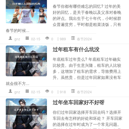
春节你都有哪些难忘的回忆? 过年的美
好的回忆，是关于春晚以及父亲对春晚
的评点。我出生于七十年代，小时候群
众普遍贫穷，平时都是粗菜淡饭，只有
春节的时候...
gnz
02-15
0
989
春节2024
过年租车有什么坑没
年底租车过年贵么? 年底租车过年确实
比较贵。由于生意兴隆，租车的人比较
多，这增加了租车的需求，导致费用上
升。虽然贵，但是过年回家如果没有车
就会很不方...
gnz
02-15
0
918
春节2024
过年坐车回家好不好呀
你们过年回家选择开车回去吗？选择开
车回去有怎样的好处和坏处？ 开车回家
的选择在过年时成为了一个常见问题。