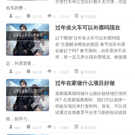
尽管打车和公交出行都不太方便，但是
租车的费...
gnz
02-15
0
913
春节2024
过年坐火车可以补票吗现在
以下围绕“过年坐火车可以补票吗现
在”主题解决网友的困惑 春节动车补票
会被赶下吗? 春节期间，动车票供不应
求，有一定几率出现补票情况。根据规
定，补票需要...
gnz
02-15
0
422
春节2024
过年在家做什么项目好做
居家隔离期间做什么能比较快地打发时
间? 在居家隔离期间，我们可以选择一
些娱乐项目来打发时间。首先，可以尝
试通过在线教育平台学习新的知识或技
能，如学习...
gnz
02-15
0
860
春节2024