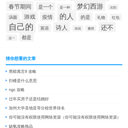
梦幻西游
春节期间
是一个
是一种
次韵
的人
游戏
疫情
的是
汤圆
礼物
红包
自己的
还不
诗人
英语
诗词
费用
都是
这一
猜你想看的文章
黑暗寓言9 攻略
扫楼是什么意思
ngc 攻略
过年买房子还是结婚好
加州大学圣地亚哥分校世界排名
你可能没有权限使用网络资源（你可能没有权限使用网络资源）
缺氧攻略饰品