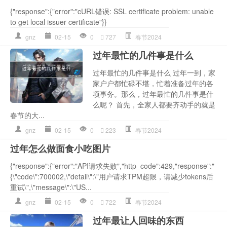
{"response":{"error":"cURL错误: SSL certificate problem: unable
to get local issuer certificate"}}
gnz
02-15
0
727
春节2024
过年最忙的几件事是什么
过年最忙的几件事是什么 过年一到，家
家户户都忙碌不堪，忙着准备过年的各
项事务。那么，过年最忙的几件事是什
么呢？ 首先，全家人都要齐动手的就是
春节的大...
gnz
02-15
0
223
春节2024
过年怎么做面食小吃图片
{"response":{"error":"API请求失败","http_code":429,"response":"
{\"code\":700002,\"detail\":\"用户请求TPM超限，请减少tokens后
重试\",\"message\":\"US...
gnz
02-15
0
722
春节2024
过年最让人回味的东西