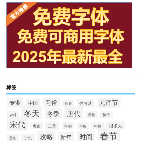
标签
元宵节
专业
习俗
中国
你可以
作者
冬天
唐代
冬季
孩子
农村
学校
宋代
工作
很多人
寓意
年初
年货
年龄
春节
攻略
时间
新年
手机
您的