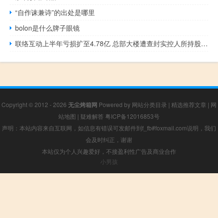
“自作诔兼诗”的出处是哪里
bolon是什么牌子眼镜
联络互动上半年亏损扩至4.78亿 总部大楼遭查封实控人所持股份全部被冻结
Copyright © 2012 - 2026
无尘烤箱网
Powered by
网站分类目录
|
精选推荐文章
|
网
站地图
|
疑难解答
粤ICP备12016853号
声明：本站内容来自互联网，如信息有错误可发邮件到f_fb#foxmail.com说明，我们
会及时纠正，谢谢
本站仅为个人兴趣爱好，不接盈利性广告及商业合作
小男孩