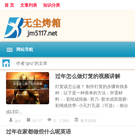
首 页
文章列表
知识分类
网站导航
>
作者“gnz”的文章
过年怎么做灯笼的视频讲解
灯笼该怎么做？ 制作灯笼的步骤有很多
种，以下是一种简单的方法：所需材
料：- 彩纸或纸板- 剪刀- 胶水或双面胶-
彩绳或丝带- 小孔打孔器（可选）- 烛台
或LED...
gnz
02-17
0
260
春节2024
过年在家都做些什么呢英语