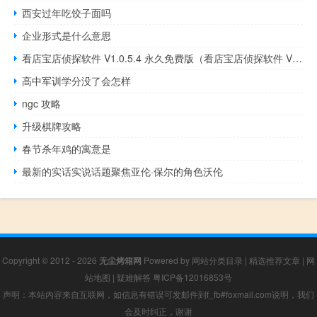
西安过年吃饺子面吗
企业形式是什么意思
看店宝店侦探软件 V1.0.5.4 永久免费版（看店宝店侦探软件 V1.0.5.4 永久免费版功能简介）
高中军训学分没了会怎样
ngc 攻略
升级棋牌攻略
春节杀年鸡的寓意是
最新的实话实说话题聚焦亚伦·保尔的角色沃伦
Copyright © 2012 - 2026
无尘烤箱网
Powered by
网站分类目录
|
精选推荐文章
|
网
站地图
|
疑难解答
粤ICP备12016853号
声明：本站内容来自互联网，如信息有错误可发邮件到f_fb#foxmail.com说明，我们
会及时纠正，谢谢