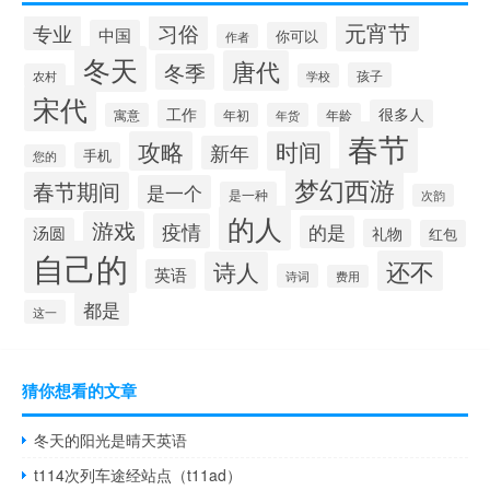
元宵节
专业
习俗
中国
你可以
作者
冬天
唐代
冬季
孩子
农村
学校
宋代
工作
很多人
寓意
年初
年货
年龄
春节
攻略
时间
新年
手机
您的
梦幻西游
春节期间
是一个
是一种
次韵
的人
游戏
疫情
的是
汤圆
礼物
红包
自己的
还不
诗人
英语
诗词
费用
都是
这一
猜你想看的文章
冬天的阳光是晴天英语
t114次列车途经站点（t11ad）