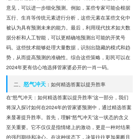
意见，可以进一步细化预测。例如，某些专家可能会根据
五行、生肖等传统元素进行分析，这些元素在某些文化中
被认为具有预测未来的能力。最后，利用现代技术如大数
据分析和人工智能，可以更精确地预测出可能的开奖号
码。这些技术能够处理大量数据，识别出隐藏的模式和趋
势，从而提高预测的准确性。综合这些策略，彩民可以在
2024年更有信心地选择管家婆必开的一肖一码。
怒气冲天
二、
：如何精选答案以提升胜率
在“怒气冲天：如何精选答案以提升胜率”这一部分，我们
将深入探讨如何在2024年的管家婆预测中，通过精选答案
来显著提升胜率。首先，理解“怒气冲天”这一状态的含义
至关重要。它不仅仅是指情绪上的激动，更是一种对结果
的强烈期待和决心。在这种状态下，决策往往更加果断且