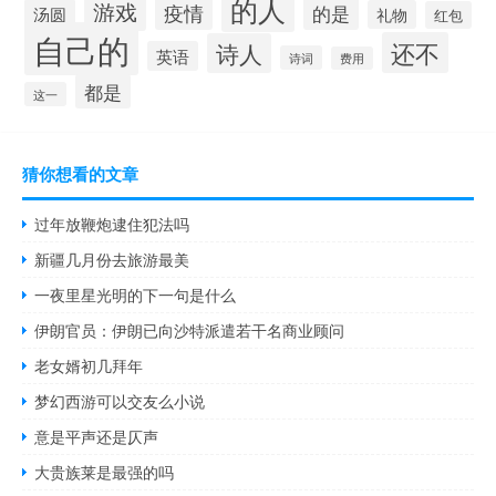
的人
游戏
疫情
的是
汤圆
礼物
红包
自己的
还不
诗人
英语
诗词
费用
都是
这一
猜你想看的文章
过年放鞭炮逮住犯法吗
新疆几月份去旅游最美
一夜里星光明的下一句是什么
伊朗官员：伊朗已向沙特派遣若干名商业顾问
老女婿初几拜年
梦幻西游可以交友么小说
意是平声还是仄声
大贵族莱是最强的吗