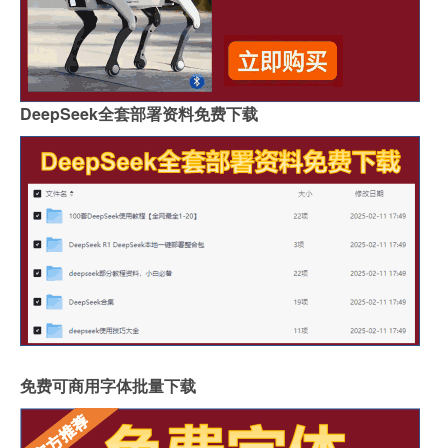
DeepSeek全套部署资料免费下载
免费可商用字体批量下载