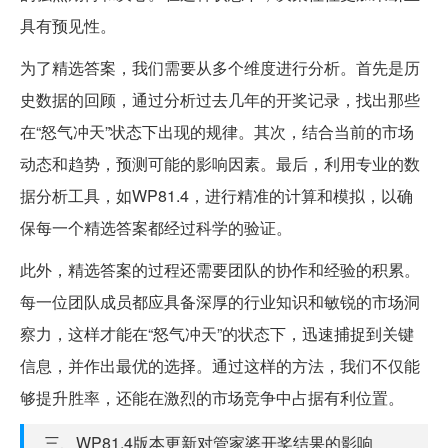
具有预见性。
为了精选答案，我们需要从多个维度进行分析。首先是历
史数据的回顾，通过分析过去几年的开奖记录，找出那些
在“怒气冲天”状态下出现的规律。其次，结合当前的市场
动态和趋势，预测可能的影响因素。最后，利用专业的数
据分析工具，如WP81.4，进行精准的计算和模拟，以确
保每一个精选答案都经过科学的验证。
此外，精选答案的过程还需要团队的协作和经验的积累。
每一位团队成员都应具备深厚的行业知识和敏锐的市场洞
察力，这样才能在“怒气冲天”的状态下，迅速捕捉到关键
信息，并作出最优的选择。通过这样的方法，我们不仅能
够提升胜率，还能在激烈的市场竞争中占据有利位置。
三、WP81.4版本更新对管家婆开奖结果的影响