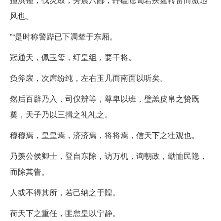
风也。
”“是时称警跸已下凋辇于东厢。
冠通天，佩玉玺，纡皇组，要干将。
负斧扆，次席纷纯，左右玉几而南面以听矣。
然后百辟乃入，司仪辨等，尊卑以班，璧羔皮帛之贽既
奠，天子乃以三揖之礼礼之。
穆穆焉，皇皇焉，济济焉，将将焉，信天下之壮观也。
乃羡公侯卿士，登自东除，访万机，询朝政，勤恤民隐，
而除其眚。
人或不得其所，若己纳之于隍。
荷天下之重任，匪怠皇以宁静。