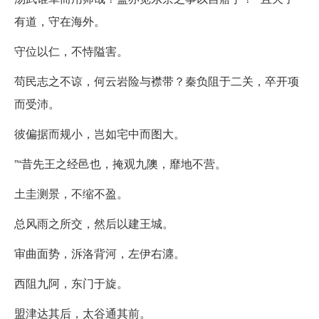
有道，守在海外。
守位以仁，不恃隘害。
苟民志之不谅，何云岩险与襟带？秦负阻于二关，卒开项
而受沛。
彼偏据而规小，岂如宅中而图大。
”“昔先王之经邑也，掩观九隩，靡地不营。
土圭测景，不缩不盈。
总风雨之所交，然后以建王城。
审曲面势，泝洛背河，左伊右瀍。
西阻九阿，东门于旋。
盟津达其后，太谷通其前。