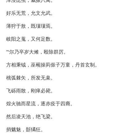
好乐无荒，允文允武。
薄狩于敖，既璅璅焉。
岐阳之蒐，又何足数。
”“尔乃卒岁大傩，殴除群厉。
方相秉钺，巫觋操茢侲子万童，丹首玄制。
桃弧棘矢，所发无臬。
飞砾雨散，刚瘅必毙。
煌火驰而星流，逐赤疫于四裔。
然后凌天池，绝飞梁。
捎魑魅，斮獝狂。