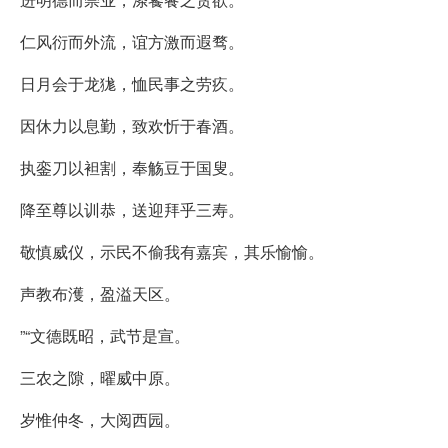
仁风衍而外流，谊方激而遐骛。
日月会于龙狵，恤民事之劳疚。
因休力以息勤，致欢忻于春酒。
执銮刀以袒割，奉觞豆于国叟。
降至尊以训恭，送迎拜乎三寿。
敬慎威仪，示民不偷我有嘉宾，其乐愉愉。
声教布濩，盈溢天区。
”“文德既昭，武节是宣。
三农之隙，曜威中原。
岁惟仲冬，大阅西园。