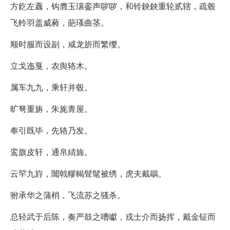
方釳左纛，钩膺玉瓖銮声哕哕，和铃鉠鉠重轮贰辖，疏毂
飞軨羽盖威蕤，葩瑵曲茎。
顺时服而设副，咸龙旂而繁缨。
立戈迤戛，农舆辂木。
属车九九，乘轩并毂。
旷弩重旃，朱旄青屋。
奉引既毕，先辂乃发。
鸾旗皮轩，通帛綪旆。
云罕九斿，闟戟轇輵髶髦被绣，虎夫戴鶡。
驸承华之蒲梢，飞流苏之骚杀。
总轻武于后陈，奏严鼓之嘈囐，戎士介而扬挥，戴金钲而