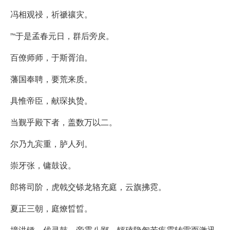
冯相观祲，祈禠禳灾。
”“于是孟春元日，群后旁戾。
百僚师师，于斯胥洎。
藩国奉聘，要荒来质。
具惟帝臣，献琛执贽。
当觐乎殿下者，盖数万以二。
尔乃九宾重，胪人列。
崇牙张，镛鼓设。
郎将司阶，虎戟交铩龙辂充庭，云旗拂霓。
夏正三朝，庭燎晢晢。
撞洪锺，伐灵鼓，旁震八鄙，軯磕隐訇若疾霆转雷而激迅