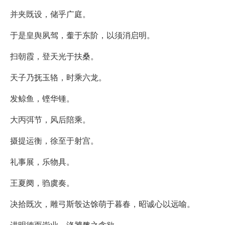
并夹既设，储乎广庭。
于是皇舆夙驾，䡨于东阶，以须消启明。
扫朝霞，登天光于扶桑。
天子乃抚玉辂，时乘六龙。
发鲸鱼，铿华锺。
大丙弭节，风后陪乘。
摄提运衡，徐至于射宫。
礼事展，乐物具。
王夏阕，驺虞奏。
决拾既次，雕弓斯彀达馀萌于暮春，昭诚心以远喻。
进明德而崇业，涤饕餮之贪欲。