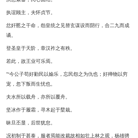
执谊顾主，夫怀贞节。
忿奸慝之干命，怨皇统之见替玄谋设而阴行，合二九而成
谲。
登圣皇于天阶，章汉祚之有秩。
若此，故王业可乐焉。
”“今公子苟好勦民以媮乐，忘民怨之为仇也；好殚物以穷
宠，忽下叛而生忧也。
夫水所以载舟，亦所以覆舟。
坚冰作于履霜，寻木起于櫱栽。
昧旦丕显，后世犹怠。
况初制于甚泰，服者焉能改裁故相如壮上林之观，杨雄骋