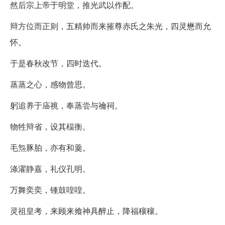
然后宗上帝于明堂，推光武以作配。
辩方位而正则，五精帅而来摧尊赤氏之朱光，四灵懋而允
怀。
于是春秋改节，四时迭代。
蒸蒸之心，感物曾思。
躬追养于庙祧，奉蒸尝与禴祠。
物牲辩省，设其楅衡。
毛炰豚胉，亦有和羹。
涤濯静嘉，礼仪孔明。
万舞奕奕，锺鼓喤喤。
灵祖皇考，来顾来飨神具醉止，降福穰穰。