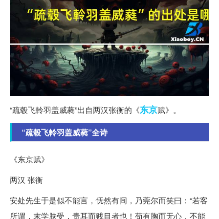
东京
“疏毂飞軨羽盖威蕤”出自两汉张衡的《
赋》。
“疏毂飞軨羽盖威蕤”全诗
《东京赋》
两汉 张衡
安处先生于是似不能言，怃然有间，乃莞尔而笑曰：“若客
所谓，末学肤受，贵耳而贱目者也！苟有胸而无心，不能