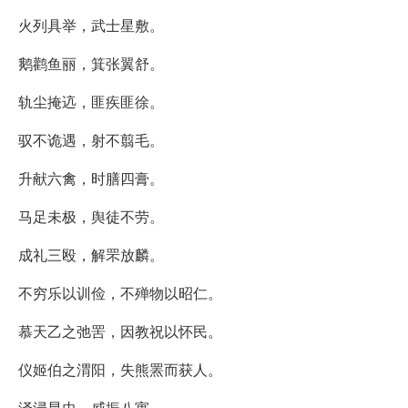
火列具举，武士星敷。
鹅鹳鱼丽，箕张翼舒。
轨尘掩迒，匪疾匪徐。
驭不诡遇，射不翦毛。
升献六禽，时膳四膏。
马足未极，舆徒不劳。
成礼三殴，解罘放麟。
不穷乐以训俭，不殚物以昭仁。
慕天乙之弛罟，因教祝以怀民。
仪姬伯之渭阳，失熊罴而获人。
泽浸昆虫，威振八寓。