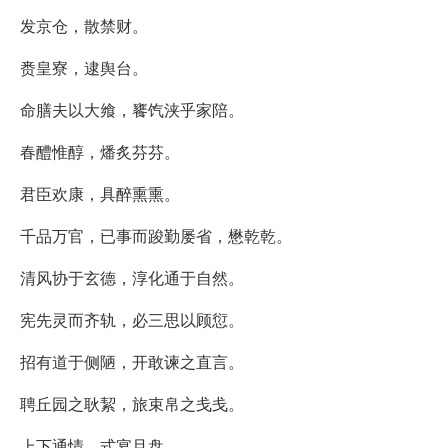
发京仓，散禁财。
赉皇寮，逮舆台。
命膳夫以大飨，饔饩浃乎家陪。
春醴惟醇，燔炙芬芬。
君臣欢康，具醉熏熏。
千品万官，已事而踆勤屡省，懋乾乾。
清风协于玄德，淳化通于自然。
宪先灵而齐轨，必三思以顾愆。
招有道于侧陋，开敢谏之直言。
聘丘园之耿絜，旅束帛之戋戋。
上下通情，式宴且盘。