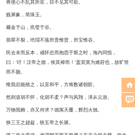
将使心不乱其所在，目不见其可欲。
贱犀象，简珠玉。
藏金于山，扺璧于谷。
翡翠不裂，玳瑁不蔟所贵惟贤，所宝惟谷。
民去末而反本，咸怀忠而抱悫于斯之时，海内同悦，
曰：‘吁！汉帝之德，侯其褘而！’盖蓂荚为难莳也，故旷世
而不觌。
惟我后能殖之，以至和平，方将数诸朝阶。
然则道胡不怀，化胡不柔？声与风翔，泽从云游。
万物我赖，亦又何求？德寓天覆，辉烈火烛。
狭三王之趢趗，轶五帝之长驱。
踵二皇之遐武，谁谓驾迟而不能属？东京之懿未罄，值余