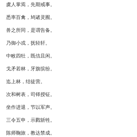
虞人掌焉，先期戒事。
悉率百禽，鸠诸灵囿。
兽之所同，是谓告备。
乃御小戎，抚轻轩。
中畋四牡，既佶且闲。
戈矛若林，牙旗缤纷。
迄上林，结徒营。
次和树表，司铎授钲。
坐作进退，节以军声。
三令五申，示戮斩牲。
陈师鞠旅，教达禁成。