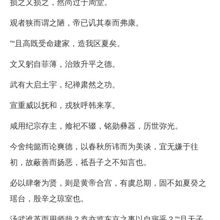
损之又损之，然尚过于周堂。
观者狭而谓之陋，帝已讥其泰而弗康。
”“且高既受命建家，造我区夏矣。
文又躬自菲薄，治致升平之德。
武有大启土宇，纪禅肃然之功。
宣重威以抚和，戎狄呼韩来享。
咸用纪宗存主，飨祀不辍，铭勋彝器，历世弥光。
今舍纯懿而论爽德，以春秋所讳而为美谈，宜无嫌于往
初，故蔽善而扬恶，祗吾子之不知言也。
必以肆奢为贤，则是黄帝合宫，有虞总期，固不如夏癸之
瑶台，殷辛之琼室也。
汤武谁革而用师哉？盍亦览东京之事以自寤乎？”“且天子