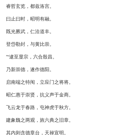
睿哲玄览，都兹洛宫。
曰止曰时，昭明有融。
既光厥武，仁洽道丰。
登岱勒封，与黄比崇。
”“逮至显宗，六合殷昌。
乃新崇德，遂作德阳。
启南端之特闱，立应门之将将。
昭仁惠于崇贤，抗义声于金商。
飞云龙于春路，屯神虎于秋方。
建象魏之两观，旌六典之旧章。
其内则含德章台，天禄宣明。