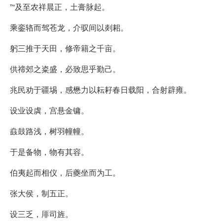
”“及至农祥晨正，土膏脉起。
乘銮辂而驾苍龙，介驭间以剡耜。
躬三推于天田，修帝籍之千亩。
供禘郊之粢盛，必致思乎勤己。
兆民劝于疆埸，感懋力以耘耔春日载阳，合射辟雍。
设业设虡，宫悬金镛。
鼖鼓路浅，树羽幢幢。
于是备物，物有其容。
伯夷起而相仪，后夔坐而为工。
张大侯，制五正。
设三乏，厞司旌。