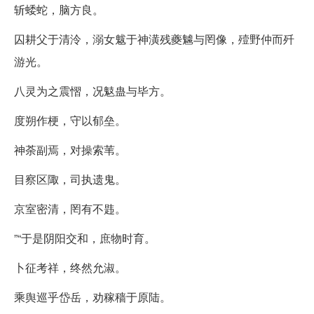
斩蜲蛇，脑方良。
囚耕父于清泠，溺女魃于神潢残夔魖与罔像，殪野仲而歼
游光。
八灵为之震慴，况鬾蛊与毕方。
度朔作梗，守以郁垒。
神荼副焉，对操索苇。
目察区陬，司执遗鬼。
京室密清，罔有不韪。
”“于是阴阳交和，庶物时育。
卜征考祥，终然允淑。
乘舆巡乎岱岳，劝稼穑于原陆。