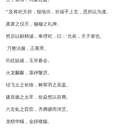
”“及将祀天郊，报地功，祈福乎上玄，思所以为虔。
肃肃之仪尽，穆穆之礼殚。
然后以献精诚，奉禋祀，曰：‘允矣，天子者也。
’乃整法服，正冕带。
珩紞紘綖，玉笄綦会。
火龙黼黻，藻繂鞶厉。
结飞云之袷辂，树翠羽之高盖。
建辰旒之太常，纷焱悠以容裔。
六玄虬之弈弈，齐腾骧而沛艾。
龙輈华轙，金鋄镂鍚。