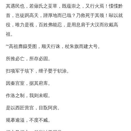
其遇民也，若薙氏之芟草，既蕴崇之，又行火焉！惵惵黔
首，岂徒跼高天，蹐厚地而已哉？乃救死于其颈！敺以就
役，唯力是视，百姓弗能忍，是用息肩于大汉而欣戴高
祖。
”“高祖膺籙受图，顺天行诛，杖朱旗而建大号。
所推必亡，所存必固。
扫项军于垓下，绁子婴于轵涂。
因秦宫室，据其府库。
作洛之制，我则未暇。
是以西匠营宫，目翫阿房。
规摹逾溢，不度不臧。