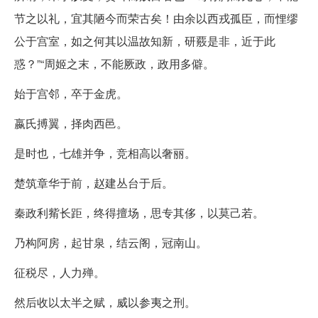
节之以礼，宜其陋今而荣古矣！由余以西戎孤臣，而悝缪
公于宫室，如之何其以温故知新，研覈是非，近于此
惑？”“周姬之末，不能厥政，政用多僻。
始于宫邻，卒于金虎。
嬴氏搏翼，择肉西邑。
是时也，七雄并争，竞相高以奢丽。
楚筑章华于前，赵建丛台于后。
秦政利觜长距，终得擅场，思专其侈，以莫己若。
乃构阿房，起甘泉，结云阁，冠南山。
征税尽，人力殚。
然后收以太半之赋，威以参夷之刑。