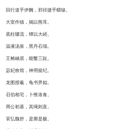
回行道乎伊阙，邪径捷乎轘辕。
大室作镇，揭以熊耳。
底柱辍流，镡以大岯。
温液汤泉，黑丹石缁。
王鲔岫居，能鳖三趾。
宓妃攸馆，神用挺纪。
龙图授羲，龟书畀姒。
召伯相宅，卜惟洛食。
周公初基，其绳则直。
苌弘魏舒，是廓是极。