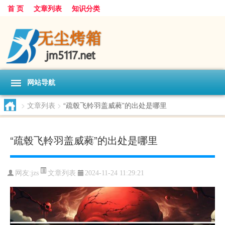
首 页
文章列表
知识分类
网站导航
>
文章列表
>
“疏毂飞軨羽盖威蕤”的出处是哪里
“疏毂飞軨羽盖威蕤”的出处是哪里
文章列表
网友:
jzs
2024-11-24 11:29:21