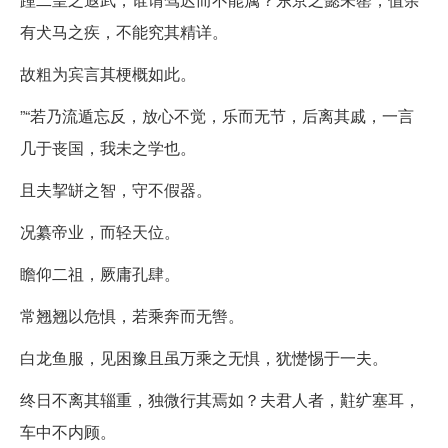
有犬马之疾，不能究其精详。
故粗为宾言其梗概如此。
”“若乃流遁忘反，放心不觉，乐而无节，后离其戚，一言
几于丧国，我未之学也。
且夫挈缾之智，守不假器。
况纂帝业，而轻天位。
瞻仰二祖，厥庸孔肆。
常翘翘以危惧，若乘奔而无辔。
白龙鱼服，见困豫且虽万乘之无惧，犹憷惕于一夫。
终日不离其辎重，独微行其焉如？夫君人者，黈纩塞耳，
车中不内顾。