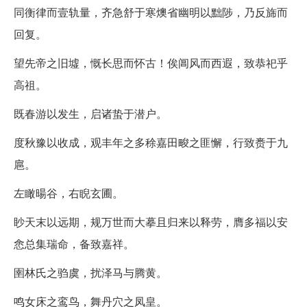
同衡律而壹轨量，齐急舒于寒燠省幽明以黜陟，乃反旆而
回复。
望先帝之旧墟，慨长思而怀古！俟阊风而西遐，致恭祀乎
高祖。
既春游以发生，启诸蛰于潜户。
度秋豫以收成，观丰年之多稌嘉田畯之匪懈，行致赉于九
扈。
左瞰暘谷，右睨玄圃。
眇天末以远期，规万世而大摹且归来以释劳，膺多福以安
悆总集瑞命，备致嘉祥。
圉林氏之驺虞，扰泽马与腾黄。
鸣女床之鸾鸟，舞丹穴之凤皇。