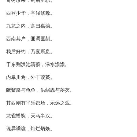
西登少华，亭候修敕。
九龙之内，寔曰嘉德。
西南其户，匪凋匪刻。
我后好约，乃宴斯息。
于东则洪池清蘌，渌水澹澹。
内阜川禽，外丰葭菼。
献鳖蜃与龟鱼，供蜗蠯与菱芡。
其西则有平乐都场，示远之观。
龙雀蟠蜿，天马半汉。
瑰异谲诡，灿烂炳焕。