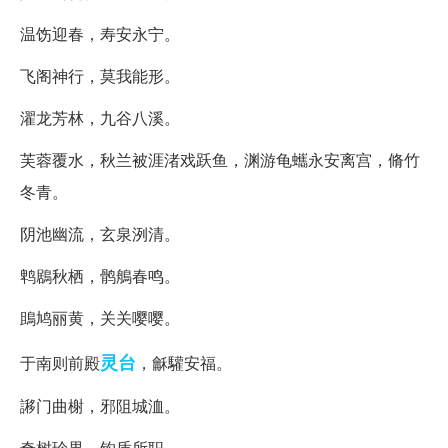
温饬迎春，寿安永宁。
飞阁神行，莫我能形。
濯龙芳林，九谷八溪。
芙蓉覆水，秋兰被涯渚戏跃鱼，渊游龟蠵永安离宫，脩竹
冬青。
阴池幽流，玄泉洌清。
鹎鶋秋栖，鹘鵃春鸣。
鴡鸠丽黄，关关嘤嘤。
灵台
于南则前殿
，龢驩安福。
謻门曲榭，邪阻城洫。
奇树珍果，钩盾所职。