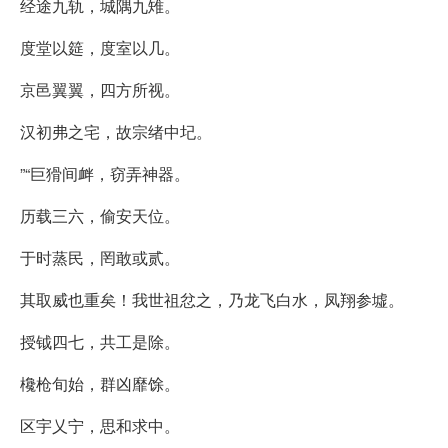
经途九轨，城隅九雉。
度堂以筵，度室以几。
京邑翼翼，四方所视。
汉初弗之宅，故宗绪中圮。
”“巨猾间衅，窃弄神器。
历载三六，偷安天位。
于时蒸民，罔敢或贰。
其取威也重矣！我世祖忿之，乃龙飞白水，凤翔参墟。
授钺四七，共工是除。
欃枪旬始，群凶靡馀。
区宇乂宁，思和求中。