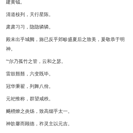
建黄钺。
清道桉列，天行星陈。
肃肃习习，隐隐辚辚。
殿未出乎城阙，旆已反乎郊畛盛夏后之致美，爰敬恭于明
神。
”“尔乃孤竹之管，云和之瑟。
雷鼓鼘鼘，六变既毕。
冠华秉翟，列舞八佾。
元祀惟称，群望咸秩。
颺槱燎之炎炀，致高烟乎太一。
神歆馨而顾德，祚灵主以元吉。