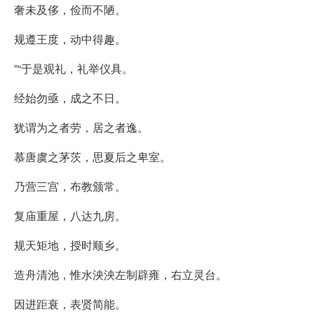
奢未及侈，俭而不陋。
规遵王度，动中得趣。
”“于是观礼，礼举仪具。
经始勿亟，成之不日。
犹谓为之者劳，居之者逸。
慕唐虞之茅茨，思夏后之卑室。
乃营三宫，布教颁常。
复庙重屋，八达九房。
规天矩地，授时顺乡。
造舟清池，惟水泱泱左制辟雍，右立灵台。
因进距衰，表贤简能。