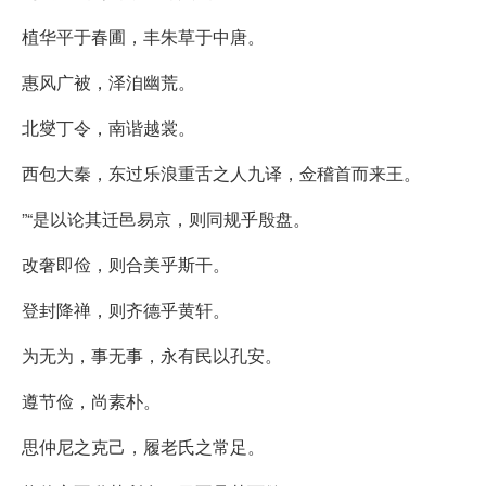
植华平于春圃，丰朱草于中唐。
惠风广被，泽洎幽荒。
北燮丁令，南谐越裳。
西包大秦，东过乐浪重舌之人九译，佥稽首而来王。
”“是以论其迁邑易京，则同规乎殷盘。
改奢即俭，则合美乎斯干。
登封降禅，则齐德乎黄轩。
为无为，事无事，永有民以孔安。
遵节俭，尚素朴。
思仲尼之克己，履老氏之常足。