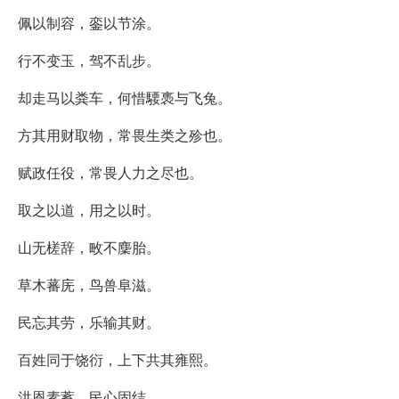
佩以制容，銮以节涂。
行不变玉，驾不乱步。
却走马以粪车，何惜騕褭与飞兔。
方其用财取物，常畏生类之殄也。
赋政任役，常畏人力之尽也。
取之以道，用之以时。
山无槎辞，畋不麇胎。
草木蕃庑，鸟兽阜滋。
民忘其劳，乐输其财。
百姓同于饶衍，上下共其雍熙。
洪恩素蓄，民心固结。