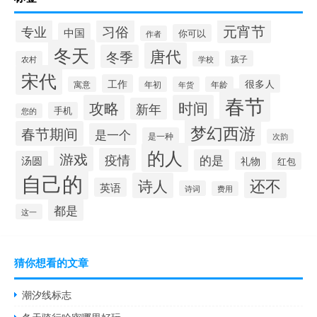
元宵节
专业
习俗
中国
你可以
作者
冬天
唐代
冬季
孩子
农村
学校
宋代
工作
很多人
寓意
年初
年货
年龄
春节
攻略
时间
新年
手机
您的
梦幻西游
春节期间
是一个
是一种
次韵
的人
游戏
疫情
的是
汤圆
礼物
红包
自己的
还不
诗人
英语
诗词
费用
都是
这一
猜你想看的文章
潮汐线标志
冬天骑行哈密哪里好玩