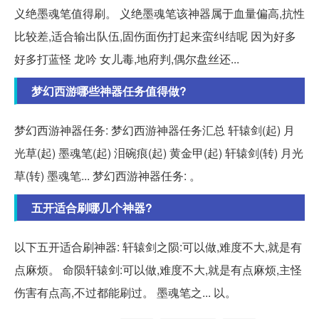
义绝墨魂笔值得刷。 义绝墨魂笔该神器属于血量偏高,抗性
比较差,适合输出队伍,固伤面伤打起来蛮纠结呢 因为好多
好多打蓝怪 龙吟 女儿毒,地府判,偶尔盘丝还...
梦幻西游哪些神器任务值得做?
梦幻西游神器任务: 梦幻西游神器任务汇总 轩辕剑(起) 月
光草(起) 墨魂笔(起) 泪碗痕(起) 黄金甲(起) 轩辕剑(转) 月光
草(转) 墨魂笔... 梦幻西游神器任务: 。
五开适合刷哪几个神器?
以下五开适合刷神器: 轩辕剑之陨:可以做,难度不大,就是有
点麻烦。 命陨轩辕剑:可以做,难度不大,就是有点麻烦,主怪
伤害有点高,不过都能刷过。 墨魂笔之... 以。