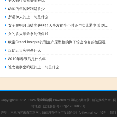
幼师的年龄限制是多少
所谓伊人的上一句是什么
女子在明月山徒步失联11天事发前半小时还与女儿通电话 到底什么情况呢
女的多大年龄拿到低保钱
欧宝Grand Insignia的预生产原型抢购到了恰当命名的德国温特堡
煤矿五大灾害是什么
2010年春节后是什么年
谁念幽寒坐呜呃的上一句是什么
Copyright © 2012 - 2026
无尘烤箱网
Powered by
网站分类目录
|
精选推荐文章
|
网
站地图
|
疑难解答
粤ICP备12016853号
声明：本站内容来自互联网，如信息有错误可发邮件到f_fb#foxmail.com说明，我们