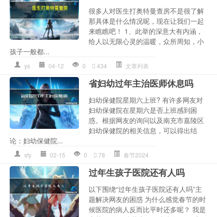
很多人对医生打奥特曼查房不是很了解
那具体是什么情况呢，现在让我们一起
来瞧瞧吧！ 1、此举的深意大有内涵，
给人以无限心灵的温暖，众所周知，小
孩子一般都...
ys
04-12
0
434
文章列表
省妇幼过年主治医师休息吗
妇幼保健院星期六上班? 有许多网友对
妇幼保健院在星期六是否上班感到困
惑。根据网友的询问以及南充市嘉陵区
妇幼保健院的相关信息，可以得出结
论：妇幼保健院...
sfy
02-15
0
78
春节2024
过年生孩子医院还有人吗
以下围绕“过年生孩子医院还有人吗”主
题解决网友的困惑 为什么感觉春节的时
候医院的病人反而比平时还多呢？ 我是