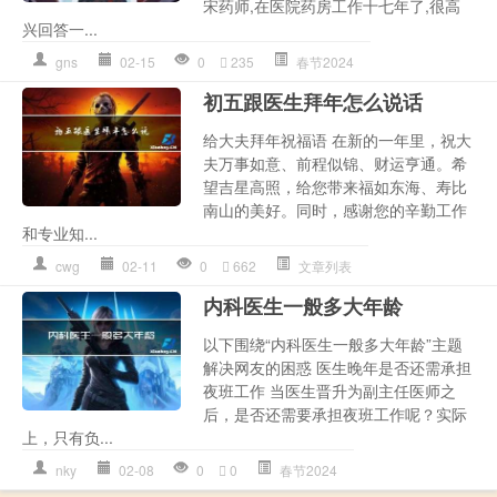
宋药师,在医院药房工作十七年了,很高
兴回答一...
gns
02-15
0
235
春节2024
初五跟医生拜年怎么说话
给大夫拜年祝福语 在新的一年里，祝大
夫万事如意、前程似锦、财运亨通。希
望吉星高照，给您带来福如东海、寿比
南山的美好。同时，感谢您的辛勤工作
和专业知...
cwg
02-11
0
662
文章列表
内科医生一般多大年龄
以下围绕“内科医生一般多大年龄”主题
解决网友的困惑 医生晚年是否还需承担
夜班工作 当医生晋升为副主任医师之
后，是否还需要承担夜班工作呢？实际
上，只有负...
nky
02-08
0
0
春节2024