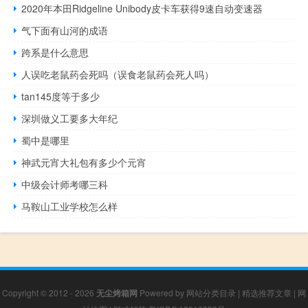
2020年本田Ridgeline Unibody皮卡车获得9速自动变速器
气下面有山河的成语
跨系是什么意思
人误吃老鼠药会死吗（误食老鼠药会死人吗）
tan145度等于多少
深圳做义工要多大年纪
蜀中是哪里
神武元宵大礼包有多少个元宵
中级会计师考哪三科
马鞍山工业学校怎么样
Copyright © 2012 - 2026
无尘烤箱网
Powered by
网站分类目录
|
精选推荐文章
|
网