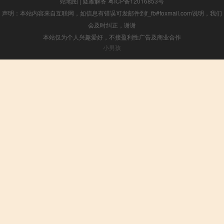
站地图
|
疑难解答
粤ICP备12016853号
声明：本站内容来自互联网，如信息有错误可发邮件到f_fb#foxmail.com说明，我们
会及时纠正，谢谢
本站仅为个人兴趣爱好，不接盈利性广告及商业合作
小男孩