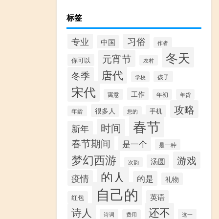
标签
专业
习俗
中国
作者
冬天
元宵节
你可以
农村
唐代
冬季
孩子
学校
宋代
工作
寓意
年初
年货
攻略
很多人
手机
年龄
您的
春节
时间
新年
春节期间
是一个
是一种
梦幻西游
游戏
汤圆
次韵
的人
疫情
的是
礼物
自己的
英语
红包
还不
诗人
诗词
这一
费用