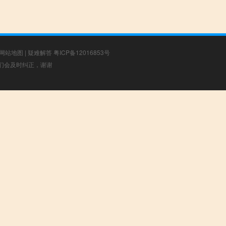
网站地图
|
疑难解答
粤ICP备12016853号
，我们会及时纠正，谢谢