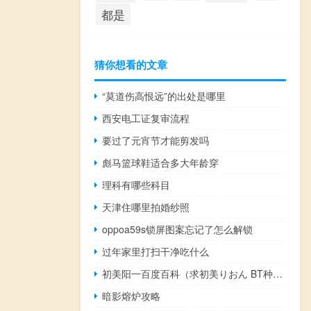
都是
猜你想看的文章
“莫道伤高恨远”的出处是哪里
西安电工证复审流程
要过了元宵节才能剪发吗
彪马篮球鞋适合多大年龄穿
理科有哪些科目
天津住哪里拍婚纱照
oppoa59s锁屏图案忘记了怎么解锁
过年家里打扫干净吃什么
初美阳一百度百科（求初美りおん BT种子haohongyu512 163 com）
暗影熔炉攻略