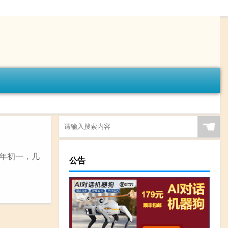
☚
大年初一，几
公告