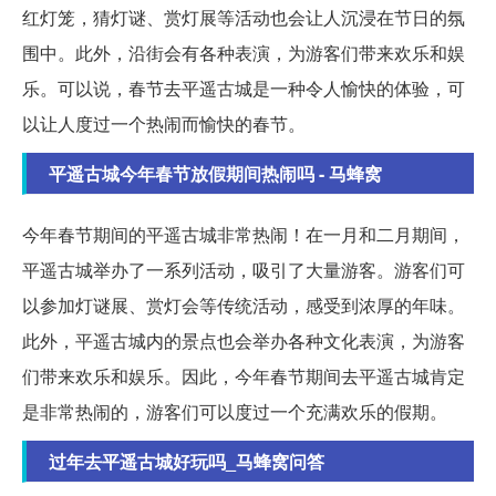
红灯笼，猜灯谜、赏灯展等活动也会让人沉浸在节日的氛
围中。此外，沿街会有各种表演，为游客们带来欢乐和娱
乐。可以说，春节去平遥古城是一种令人愉快的体验，可
以让人度过一个热闹而愉快的春节。
平遥古城今年春节放假期间热闹吗 - 马蜂窝
今年春节期间的平遥古城非常热闹！在一月和二月期间，
平遥古城举办了一系列活动，吸引了大量游客。游客们可
以参加灯谜展、赏灯会等传统活动，感受到浓厚的年味。
此外，平遥古城内的景点也会举办各种文化表演，为游客
们带来欢乐和娱乐。因此，今年春节期间去平遥古城肯定
是非常热闹的，游客们可以度过一个充满欢乐的假期。
过年去平遥古城好玩吗_马蜂窝问答