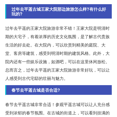
过年去平遥古城王家大院那边旅游怎么样?有什么好
玩的?
过年去平遥的王家大院旅游非常不错！王家大院是明清时
期的大宅子，有着浓厚的历史文化氛围，是了解古代贵族
生活的好去处。在大院内，可以欣赏到精美的庭院、大
堂、客房等建筑，感受到明清时期的建筑风格。此外，大
院内还有一些娱乐设施，如酒吧，可以在这里休闲放松。
总而言之，过年去平遥的王家大院旅游非常好玩，可以让
人感受到古代宅邸的壮丽与魅力。
春节去平遥古城是否合适?
春节去平遥古城非常合适！参观平遥古城可以让人充分感
受到浓郁的春节氛围。在古城的街道上，可以看到挂满的