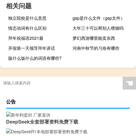
相关问题
独立院校是什么意思
gsp是什么文件（gsp文件）
情态动词有什么区别
大年三十可以帮别人喂猫吗
拜年祝福语2021最
梦幻西游哪里能卖东西
开假第一天领导拜年讲话
河南中秋节的习俗有哪些
版什么饭什么的词语有哪些?
☚
公告
DeepSeek全套部署资料免费下载