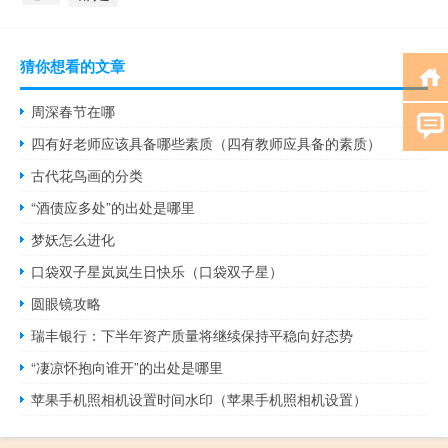
猜你想看的文章
周深春节在哪
四有好老师应该具备哪些素质（四有教师应具备的素质）
古代花鸟画的分类
“酒债应多处”的出处是哪里
梦妖怎么进化
口袋双子星岚岚生日快乐（口袋双子星）
圆眼镜攻略
瑞丰银行：下半年资产质量将继续保持平稳向好态势
“凄凉怀抱向谁开”的出处是哪里
苹果手机照相机设置时间水印（苹果手机照相机设置）