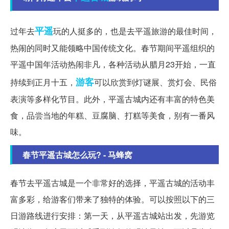
平遥
过年去
玩的人挺多的，也是去平遥旅游的最佳时间，
热闹的同时又能领略中国传统文化。春节期间平遥组织的
平遥中国年活动热闹非凡，各种活动从腊月23开始，一直
游客
持续到正月十五，
可以欣赏到灯谜展、赏灯会、民俗
表演等多样化节目。此外，平遥古城内还有丰富的特色美
食，品尝当地的年糕、豆腐脑、打糕等美食，别有一番风
味。
春节平遥古城怎么玩? - 马蜂窝
春节去平遥古城是一个非常好的选择，平遥古城的活动丰
富多彩，给游客们带来了独特的体验。可以按照以下的三
日游路线进行安排：第一天，从平遥古城站出发，先游览