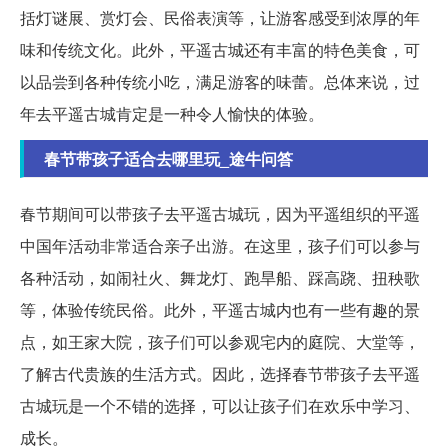
括灯谜展、赏灯会、民俗表演等，让游客感受到浓厚的年
味和传统文化。此外，平遥古城还有丰富的特色美食，可
以品尝到各种传统小吃，满足游客的味蕾。总体来说，过
年去平遥古城肯定是一种令人愉快的体验。
春节带孩子适合去哪里玩_途牛问答
春节期间可以带孩子去平遥古城玩，因为平遥组织的平遥
中国年活动非常适合亲子出游。在这里，孩子们可以参与
各种活动，如闹社火、舞龙灯、跑旱船、踩高跷、扭秧歌
等，体验传统民俗。此外，平遥古城内也有一些有趣的景
点，如王家大院，孩子们可以参观宅内的庭院、大堂等，
了解古代贵族的生活方式。因此，选择春节带孩子去平遥
古城玩是一个不错的选择，可以让孩子们在欢乐中学习、
成长。