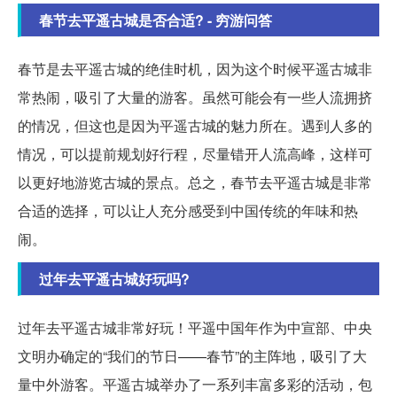
春节去平遥古城是否合适? - 穷游问答
春节是去平遥古城的绝佳时机，因为这个时候平遥古城非
常热闹，吸引了大量的游客。虽然可能会有一些人流拥挤
的情况，但这也是因为平遥古城的魅力所在。遇到人多的
情况，可以提前规划好行程，尽量错开人流高峰，这样可
以更好地游览古城的景点。总之，春节去平遥古城是非常
合适的选择，可以让人充分感受到中国传统的年味和热
闹。
过年去平遥古城好玩吗?
过年去平遥古城非常好玩！平遥中国年作为中宣部、中央
文明办确定的“我们的节日——春节”的主阵地，吸引了大
量中外游客。平遥古城举办了一系列丰富多彩的活动，包