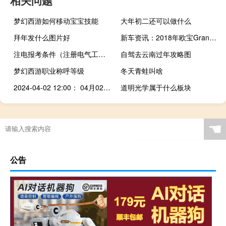
梦幻西游如何移动宝宝技能
大年初二还可以做什么
拜年发什么图片好
新车资讯：2018年欧宝Grandland X现在推出全新顶级柴油车型Ultimate车型
注电报考条件（注册电气工程师报考条件）
自驾去云南过年攻略图
梦幻西游职业称呼等级
冬天青蛙叫啥
2024-04-02 12:00： 04月02日12时00分，施工：S5九永高速因永津高速施工，出城方向陈食互通陈食往莲花方向上道匝道管制，请前往莲花收费站的车辆绕行至龙马大道-昌龙大道-凤龙大道-兴龙大道-莲花互通，预计4月9日结束，出城方向陈食互通永川东往陈食方向下道匝道管制，需在陈食收费站下道的车辆请提前在永川东收 ​​​
道明光学属于什么板块
☚
公告