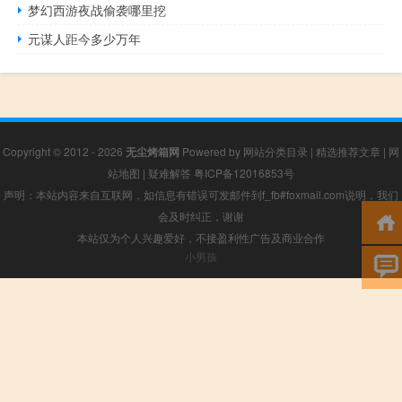
梦幻西游夜战偷袭哪里挖
元谋人距今多少万年
Copyright © 2012 - 2026
无尘烤箱网
Powered by
网站分类目录
|
精选推荐文章
|
网
站地图
|
疑难解答
粤ICP备12016853号
声明：本站内容来自互联网，如信息有错误可发邮件到f_fb#foxmail.com说明，我们
会及时纠正，谢谢
本站仅为个人兴趣爱好，不接盈利性广告及商业合作
小男孩