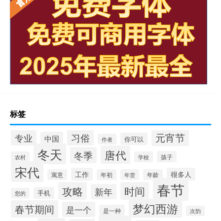
标签
元宵节
专业
习俗
中国
你可以
作者
冬天
唐代
冬季
孩子
农村
学校
宋代
工作
很多人
寓意
年初
年货
年龄
春节
攻略
时间
新年
手机
您的
梦幻西游
春节期间
是一个
是一种
次韵