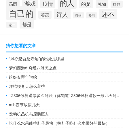
的人
游戏
疫情
的是
汤圆
礼物
红包
自己的
还不
诗人
英语
诗词
费用
都是
这一
猜你想看的文章
“风亦恐吾愁寺远”的出处是哪里
梦幻西游dt奇经八脉怎么点
给好友拜年说啥
洋桔梗冬天怎么养护
12306候补退票多久到账（你知道12306候补退款一般几天到账呢）
mlb春节放假几天
发动机凸机与原装区别
吃什么水果能拉肚子最快（拉肚子吃什么水果好的最快）