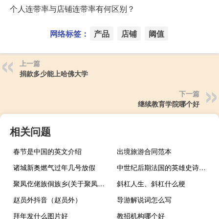
个人连带率与店铺连带率有何区别？
网络标签：
产品
店铺
阈值
上一篇
捐款多少能上哈佛大学
下一篇
继续教育学院哪个好
相关问题
春节是中国的英文介绍
出境旅游合同范本
诸城新奥燃气过年几号放假
中世纪后期法国的英雄史诗是（大型英雄史诗：中国梦英雄魂简介）
聚凤仡佬族侗族乡(关于聚凤仡佬族侗族乡简述)
斜杠人生、斜杠什么梗
赵员外抖音（赵员外）
导游解说词怎么写
拜年发什么图片好
教招机构哪个好