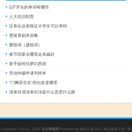
以F开头的单词有哪些
人大信访职责
证券从业资格证大学生可以考吗
楚留香副本攻略
磨组词（盛组词）
春节回家去哪里走亲戚好
新手如何玩梦幻西游
劳动仲裁申请书样本
“门阑苏生在”的出处是哪里
清者自清浊者自浊是什么意思什么梗
Copyright © 2012 - 2026
无尘烤箱网
Powered by
网站分类目录
|
精选推荐文章
|
网