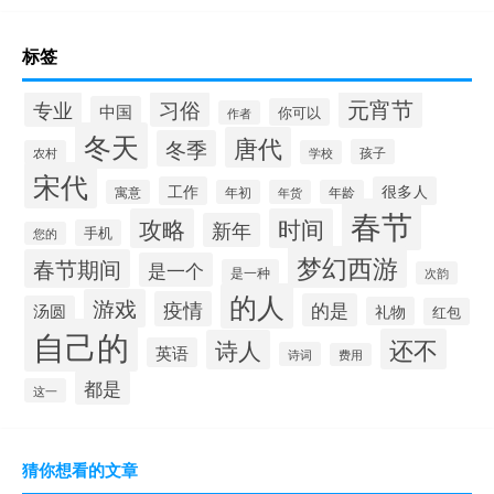
标签
元宵节
专业
习俗
中国
你可以
作者
冬天
唐代
冬季
孩子
农村
学校
宋代
工作
很多人
寓意
年初
年货
年龄
春节
攻略
时间
新年
手机
您的
梦幻西游
春节期间
是一个
是一种
次韵
的人
游戏
疫情
的是
汤圆
礼物
红包
自己的
还不
诗人
英语
诗词
费用
都是
这一
猜你想看的文章