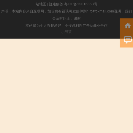
站地图
|
疑难解答
粤ICP备12016853号
声明：本站内容来自互联网，如信息有错误可发邮件到f_fb#foxmail.com说明，我们
会及时纠正，谢谢
本站仅为个人兴趣爱好，不接盈利性广告及商业合作
小男孩