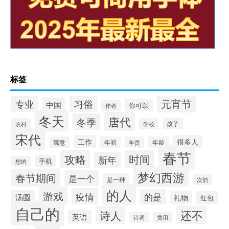
标签
元宵节
专业
习俗
中国
你可以
作者
冬天
唐代
冬季
孩子
农村
学校
宋代
工作
很多人
寓意
年初
年货
年龄
春节
攻略
时间
新年
手机
您的
梦幻西游
春节期间
是一个
是一种
次韵
的人
游戏
疫情
的是
汤圆
礼物
红包
自己的
还不
诗人
英语
诗词
费用