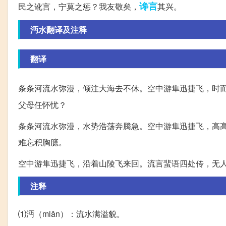
谗言
民之讹言，宁莫之惩？我友敬矣，
其兴。
沔水翻译及注释
翻译
条条河流水弥漫，倾注大海去不休。空中游隼迅捷飞，时
父母任怀忧？
条条河流水弥漫，水势浩荡奔腾急。空中游隼迅捷飞，高
难忘积胸臆。
空中游隼迅捷飞，沿着山陵飞来回。流言蜚语四处传，无
注释
⑴沔（miǎn）：流水满溢貌。