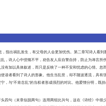
息，指出祸乱发生，有父母的人会更加忧伤。第二章写诗人看到
息乱，诗人心中愤慨不平，劝告友人应自警自持，防止为谗言所
乱没有加以具体叙述，而只是反映了一种不安和忧虑的心情。忽
句使读者看到了诗人的形象。他生当乱世，却不随波逐流，具有
宁，与“不肯念乱”的当权者形成强烈的对比。他爱憎分明，既担
。
开头四句（末章似脱两句）连用两组比兴句，这在《诗经》中很