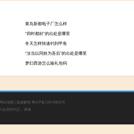
黄岛新都电子厂怎么样
“四时都好”的出处是哪里
冬天怎样快速钓到甲鱼
“汝当以同姓为吾后”的出处是哪里
梦幻西游怎么输礼包码
网站地图
|
疑难解答
粤ICP备12016853号
，我们会及时纠正，谢谢