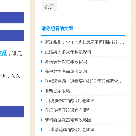
都是
猜你想看的文章
浙江衢州：144㎡以上房屋不再限制转让 对前1000套购买新房家庭给予补助
已婚男人多大年龄最深情
丧乱
，谁无
济南殡仪馆过年放假吗
高中数学考前怎么复习
处诉，久久
联邦调查局：通缉要犯部(关于联邦调查局：通缉要犯部简述)
卡斯提尔攻略
“河堤决东郡”的出处是哪里
音乐传播开设课程有哪些
梦幻西游武器精炼攻略图
“百世清流馥”的出处是哪里