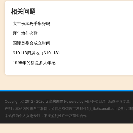
相关问题
大年份猛犸手串好吗
拜年放什么歌
国际奥委会成立时间
610113归属地（610113）
1995年的猪是多大年纪
Copyright © 2012 - 2026
无尘烤箱网
Powered by
网站分类目录
|
精选推荐文章
|
声明：本站内容来自互联网，如信息有错误可发邮件到f_fb#foxmail.com说明
本站仅为个人兴趣爱好，不接盈利性广告及商业合作