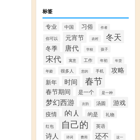
标签
专业
习俗
中国
作者
冬天
元宵节
你可以
农村
唐代
冬季
孩子
学校
宋代
工作
寓意
年初
年货
攻略
很多人
手机
年龄
您的
春节
时间
新年
春节期间
是一个
是一种
梦幻西游
游戏
汤圆
次韵
的人
疫情
的是
礼物
自己的
英语
红包
还不
诗人
诗词
这一
费用