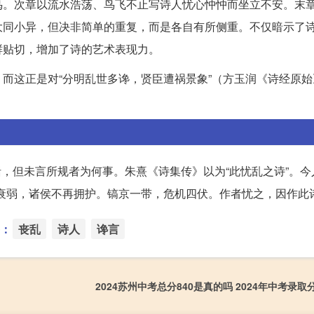
鸟。次章以流水浩荡、鸟飞不止写诗人忧心忡忡而坐立不安。末
大同小异，但决非简单的重复，而是各自有所侧重。不仅暗示了
鲜贴切，增加了诗的艺术表现力。
而这正是对“分明乱世多谗，贤臣遭祸景象”（方玉润《诗经原始
括，但未言所规者为何事。朱熹《诗集传》以为“此忧乱之诗”。
衰弱，诸侯不再拥护。镐京一带，危机四伏。作者忧之，因作此诗
：
丧乱
诗人
谗言
2024苏州中考总分840是真的吗 2024年中考录