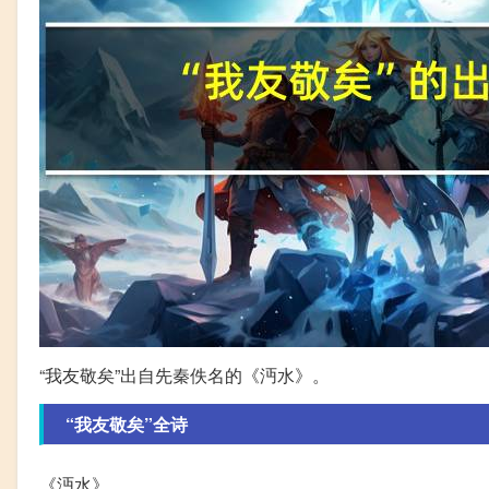
“我友敬矣”出自先秦佚名的《沔水》。
“我友敬矣”全诗
《沔水》