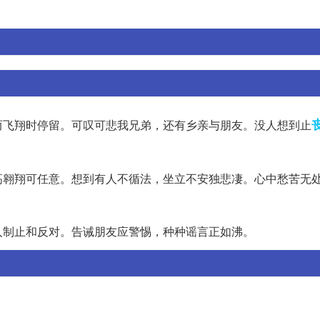
而飞翔时停留。可叹可悲我兄弟，还有乡亲与朋友。没人想到止
高翱翔可任意。想到有人不循法，坐立不安独悲凄。心中愁苦无
人制止和反对。告诫朋友应警惕，种种谣言正如沸。