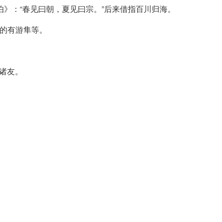
伯》：“春见曰朝，夏见曰宗。”后来借指百川归海。
见的有游隼等。
、诸友。