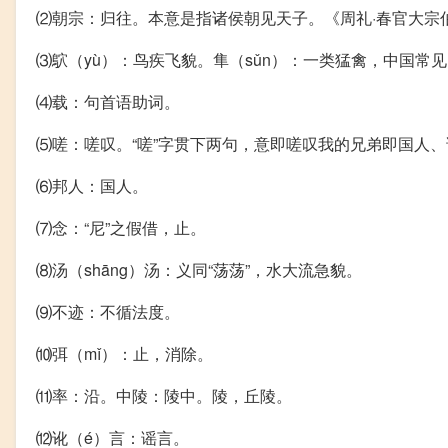
⑵朝宗：归往。本意是指诸侯朝见天子。《周礼·春官大宗
⑶鴥（yù）：鸟疾飞貌。隼（sǔn）：一类猛禽，中国常
⑷载：句首语助词。
⑸嗟：嗟叹。“嗟”字贯下两句，意即嗟叹我的兄弟即国人
⑹邦人：国人。
⑺念：“尼”之假借，止。
⑻汤（shāng）汤：义同“荡荡”，水大流急貌。
⑼不迹：不循法度。
⑽弭（mǐ）：止，消除。
⑾率：沿。中陵：陵中。陵，丘陵。
⑿讹（é）言：谣言。