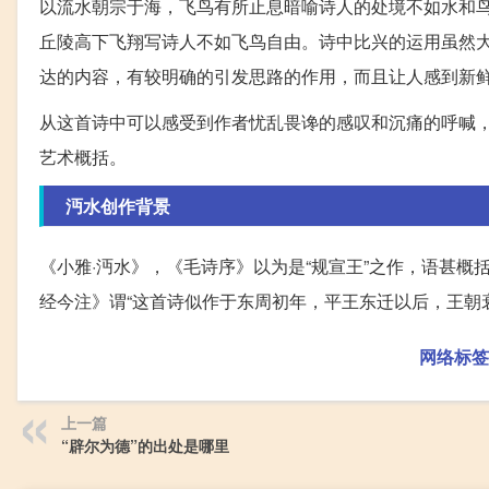
以流水朝宗于海，飞鸟有所止息暗喻诗人的处境不如水和
丘陵高下飞翔写诗人不如飞鸟自由。诗中比兴的运用虽然
达的内容，有较明确的引发思路的作用，而且让人感到新
从这首诗中可以感受到作者忧乱畏谗的感叹和沉痛的呼喊，
艺术概括。
沔水创作背景
《小雅·沔水》，《毛诗序》以为是“规宣王”之作，语甚概
经今注》谓“这首诗似作于东周初年，平王东迁以后，王朝
网络标签
上一篇
“辟尔为德”的出处是哪里