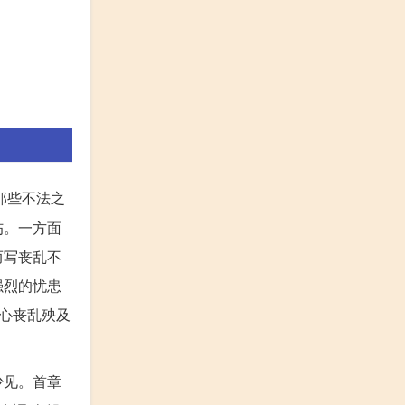
那些不法之
伤。一方面
而写丧乱不
强烈的忧患
心丧乱殃及
少见。首章