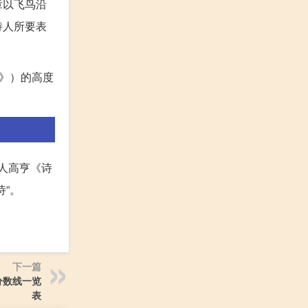
章以飞鸟沿
诗人所要表
》）的高度
今人高亨《诗
”。
下一篇
取分数线一览
表