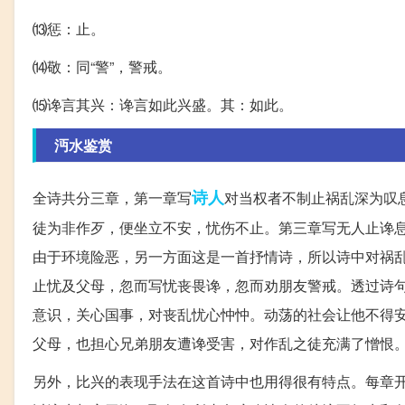
⒀惩：止。
⒁敬：同“警”，警戒。
⒂谗言其兴：谗言如此兴盛。其：如此。
沔水鉴赏
诗人
全诗共分三章，第一章写
对当权者不制止祸乱深为叹
徒为非作歹，便坐立不安，忧伤不止。第三章写无人止谗
由于环境险恶，另一方面这是一首抒情诗，所以诗中对祸
止忧及父母，忽而写忧丧畏谗，忽而劝朋友警戒。透过诗
意识，关心国事，对丧乱忧心忡忡。动荡的社会让他不得安
父母，也担心兄弟朋友遭谗受害，对作乱之徒充满了憎恨
另外，比兴的表现手法在这首诗中也用得很有特点。每章