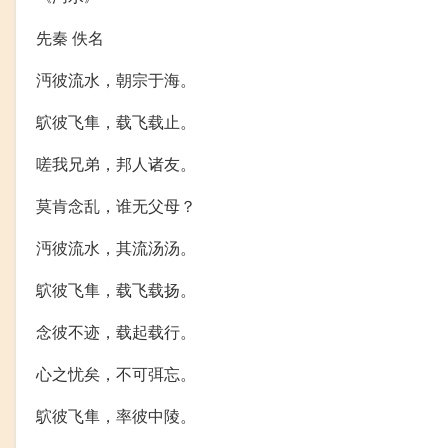
先秦 佚名
沔彼流水，朝宗于海。
鴥彼飞隼，载飞载止。
嗟我兄弟，邦人诸友。
莫肯念乱，谁无父母？
沔彼流水，其流汤汤。
鴥彼飞隼，载飞载扬。
念彼不迹，载起载行。
心之忧矣，不可弭忘。
鴥彼飞隼，率彼中陵。