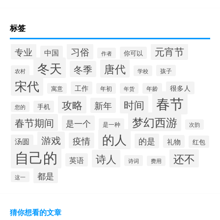
标签
元宵节
专业
习俗
中国
你可以
作者
冬天
唐代
冬季
孩子
农村
学校
宋代
工作
很多人
寓意
年初
年货
年龄
春节
攻略
时间
新年
手机
您的
梦幻西游
春节期间
是一个
是一种
次韵
的人
游戏
疫情
的是
汤圆
礼物
红包
自己的
还不
诗人
英语
诗词
费用
都是
这一
猜你想看的文章