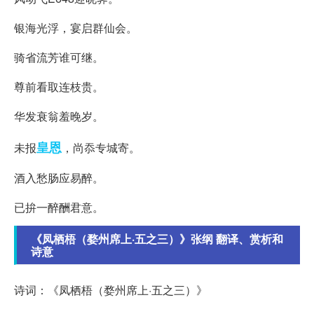
银海光浮，宴启群仙会。
骑省流芳谁可继。
尊前看取连枝贵。
华发衰翁羞晚岁。
皇恩
未报
，尚忝专城寄。
酒入愁肠应易醉。
已拚一醉酬君意。
《凤栖梧（婺州席上·五之三）》张纲 翻译、赏析和
诗意
诗词：《凤栖梧（婺州席上·五之三）》