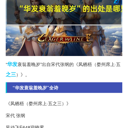
华发
“
衰翁羞晚岁”出自宋代张纲的《凤栖梧（婺州席上·五
之三
）》。
“华发衰翁羞晚岁”全诗
《凤栖梧（婺州席上·五之三）》
宋代 张纲
风动飞E648迎晓霁。