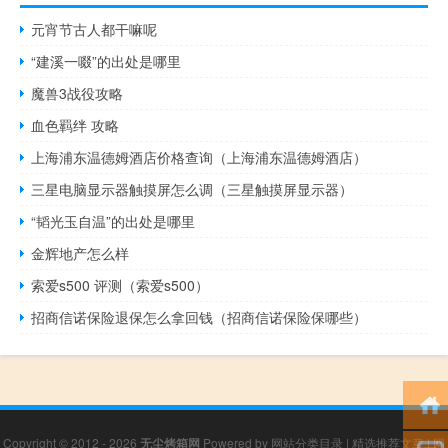
元宵节古人都干嘛呢
“建溪一啜”的出处是哪里
魔兽3战役攻略
血色羁绊 攻略
上海浦东温德姆酒店价格查询（上海浦东温德姆酒店）
三星电脑显示器触摸屏怎么调（三星触摸屏显示器）
“韬光玉自温”的出处是哪里
金辉地产怎么样
索爱s500 评测（索爱s500）
招商信诺保险退保怎么拿回钱（招商信诺保险保哪些）
Copyright © 2012 - 2026
无尘烤箱网
Powered by
网站分类目录
|
精选推荐文章
|
网