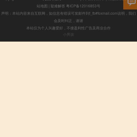
站地图
|
疑难解答
粤ICP备12016853号
声明：本站内容来自互联网，如信息有错误可发邮件到f_fb#foxmail.com说明，我们
会及时纠正，谢谢
本站仅为个人兴趣爱好，不接盈利性广告及商业合作
小男孩