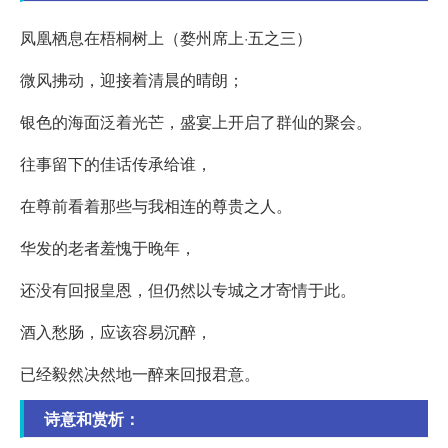
凤凰栖息在梧桐树上（婺州席上·五之三）
微风拂动，迎接着清晨的晴朗；
银色的海面泛着光芒，盛宴上开启了群仙的聚会。
往事留下的佳话传承给谁，
在尊前看着那些与我相连的尊贵之人。
华发的老者羞愧于晚年，
还没有回报皇恩，但仍然以专城之才寄情于此。
酒入愁肠，应该容易沉醉，
已经毅然决然地一醉来回报君意。
诗意和赏析：