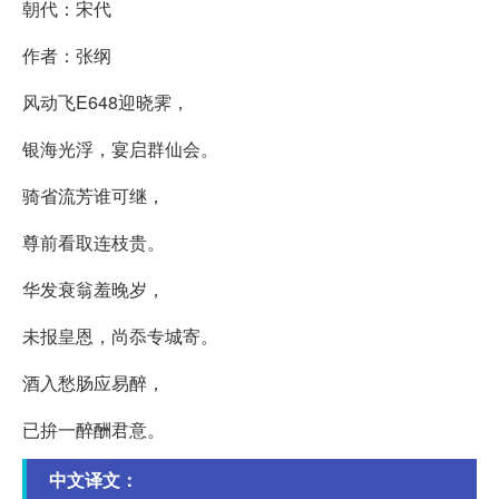
朝代：宋代
作者：张纲
风动飞E648迎晓霁，
银海光浮，宴启群仙会。
骑省流芳谁可继，
尊前看取连枝贵。
华发衰翁羞晚岁，
未报皇恩，尚忝专城寄。
酒入愁肠应易醉，
已拚一醉酬君意。
中文译文：