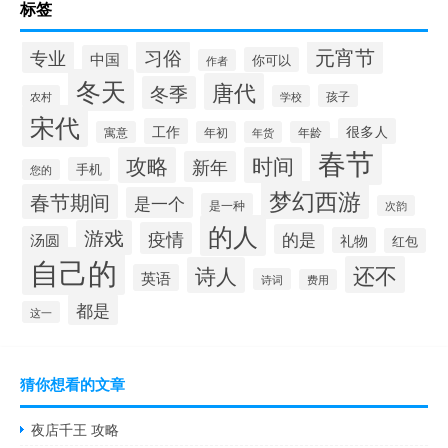
标签
元宵节
专业
习俗
中国
你可以
作者
冬天
唐代
冬季
孩子
农村
学校
宋代
工作
很多人
寓意
年初
年货
年龄
春节
攻略
时间
新年
手机
您的
梦幻西游
春节期间
是一个
是一种
次韵
的人
游戏
疫情
的是
汤圆
礼物
红包
自己的
还不
诗人
英语
诗词
费用
都是
这一
猜你想看的文章
夜店千王 攻略