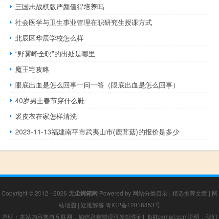
三国志战棋版严颜值得培养吗
社会医学与卫生事业管理在职研究生授课方式
北辰区华辰学校怎么样
“野雾峰全暝”的出处是哪里
魔王宅攻略
眼底出血是怎么回事一问一答（眼底出血是怎么回事）
40岁男士春节穿什么鞋
裘皮衣在家怎样清洗
2023-11-13福建南平市武夷山市(鹿茸菇)的报价是多少
Copyright © 2012 - 2026
无尘烤箱网
Powered by
网站分类目录
|
精选推荐文章
|
网
站地图
|
疑难解答
粤ICP备12016853号
声明：本站内容来自互联网，如信息有错误可发邮件到f_fb#foxmail.com说明，我们