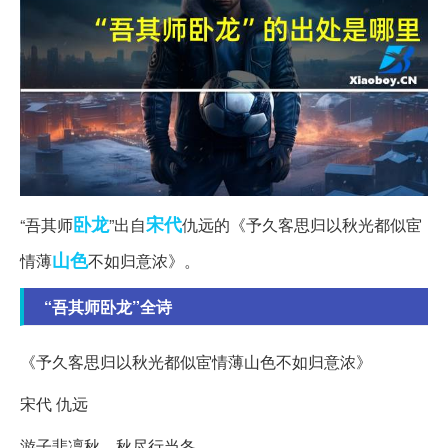
卧龙
宋代
“吾其师
”出自
仇远的《予久客思归以秋光都似宦
山色
情薄
不如归意浓》。
“吾其师卧龙”全诗
《予久客思归以秋光都似宦情薄山色不如归意浓》
宋代 仇远
游子悲凜秋，秋尽行当冬。