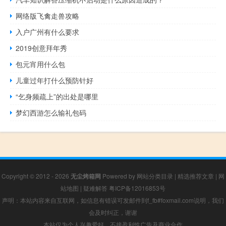
网络版飞禽走兽攻略
入户广州有什么要求
2019创意拜年秀
包元宵用什么包
儿童过年打什么预防针好
“乞身频疏上”的出处是哪里
梦幻西游怎么输礼包码
Copyright © 2012 - 2026
无尘烤箱网
Powered by
网站分类目录
|
精选推荐文章
|
网
站地图
|
疑难解答
粤ICP备12016853号
声明：本站内容来自互联网，如信息有错误可发邮件到f_fb#foxmail.com说明，我们
会及时纠正，谢谢
本站仅为个人兴趣爱好，不接盈利性广告及商业合作