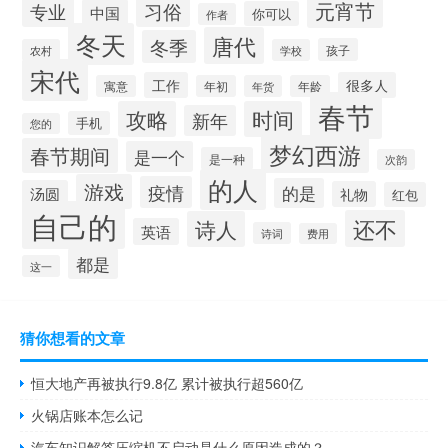
元宵节
专业
习俗
中国
你可以
作者
冬天
唐代
冬季
孩子
农村
学校
宋代
工作
很多人
寓意
年初
年货
年龄
春节
攻略
时间
新年
手机
您的
梦幻西游
春节期间
是一个
是一种
次韵
的人
游戏
疫情
的是
汤圆
礼物
红包
自己的
还不
诗人
英语
诗词
费用
都是
这一
猜你想看的文章
恒大地产再被执行9.8亿 累计被执行超560亿
火锅店账本怎么记
汽车知识解答压缩机不启动是什么原因造成的？