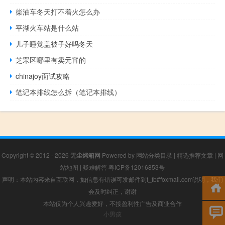
柴油车冬天打不着火怎么办
平湖火车站是什么站
儿子睡觉盖被子好吗冬天
芝罘区哪里有卖元宵的
chinajoy面试攻略
笔记本排线怎么拆（笔记本排线）
Copyright © 2012 - 2026
无尘烤箱网
Powered by
网站分类目录
|
精选推荐文章
|
网
站地图
|
疑难解答
粤ICP备12016853号
声明：本站内容来自互联网，如信息有错误可发邮件到f_fb#foxmail.com说明，我们
会及时纠正，谢谢
本站仅为个人兴趣爱好，不接盈利性广告及商业合作
小男孩