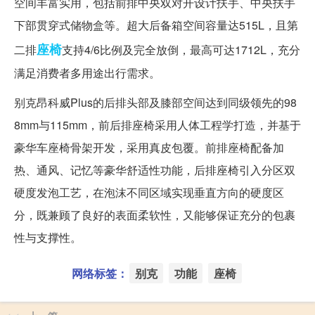
空间丰富实用，包括前排中央双对开设计扶手、中央扶手
下部贯穿式储物盒等。超大后备箱空间容量达515L，且第
座椅
二排
支持4/6比例及完全放倒，最高可达1712L，充分
满足消费者多用途出行需求。
别克昂科威Plus的后排头部及膝部空间达到同级领先的98
8mm与115mm，前后排座椅采用人体工程学打造，并基于
豪华车座椅骨架开发，采用真皮包覆。前排座椅配备加
热、通风、记忆等豪华舒适性功能，后排座椅引入分区双
硬度发泡工艺，在泡沫不同区域实现垂直方向的硬度区
分，既兼顾了良好的表面柔软性，又能够保证充分的包裹
性与支撑性。
网络标签：
别克
功能
座椅