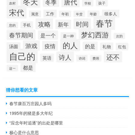
冬天
唐代
冬季
孩子
农村
学校
宋代
工作
很多人
寓意
年初
年货
年龄
春节
攻略
时间
新年
手机
您的
梦幻西游
春节期间
是一个
是一种
次韵
的人
游戏
疫情
的是
汤圆
礼物
红包
自己的
还不
诗人
英语
诗词
费用
都是
这一
猜你想看的文章
春节康百万庄园人多吗
1995年的猪是多大年纪
“应念年时追逐”的出处是哪里
极心是什么意思