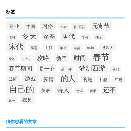
标签
元宵节
专业
习俗
中国
你可以
作者
冬天
唐代
冬季
孩子
农村
学校
宋代
工作
很多人
寓意
年初
年货
年龄
春节
攻略
时间
新年
手机
您的
梦幻西游
春节期间
是一个
是一种
次韵
的人
游戏
疫情
的是
汤圆
礼物
红包
自己的
还不
诗人
英语
诗词
费用
都是
这一
猜你想看的文章