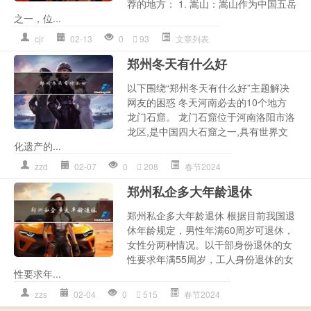
荐的地方： 1. 嵩山：嵩山作为中国五岳
之一，位...
cjr
02-13
0
93
文章列表
郑州冬天有什么好
以下围绕“郑州冬天有什么好”主题解决
网友的困惑 冬天河南必去的10个地方
龙门石窟。 龙门石窟位于河南洛阳市洛
龙区,是中国四大石窟之一,具有世界文
化遗产的...
zzd
02-07
0
208
春节2024
郑州私企多大年龄退休
郑州私企多大年龄退休 根据目前我国退
休年龄规定，男性年满60周岁可退休，
女性分两种情况。以干部身份退休的女
性要求年满55周岁，工人身份退休的女
性要求年...
zzs
02-04
0
515
春节2024