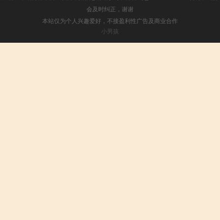
会及时纠正，谢谢
本站仅为个人兴趣爱好，不接盈利性广告及商业合作
小男孩