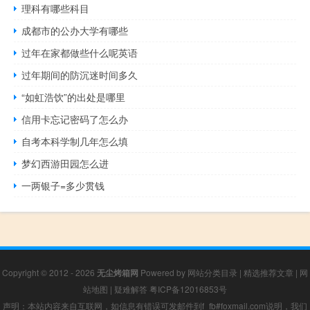
理科有哪些科目
成都市的公办大学有哪些
过年在家都做些什么呢英语
过年期间的防沉迷时间多久
“如虹浩饮”的出处是哪里
信用卡忘记密码了怎么办
自考本科学制几年怎么填
梦幻西游田园怎么进
一两银子=多少贯钱
Copyright © 2012 - 2026
无尘烤箱网
Powered by
网站分类目录
|
精选推荐文章
|
网
站地图
|
疑难解答
粤ICP备12016853号
声明：本站内容来自互联网，如信息有错误可发邮件到f_fb#foxmail.com说明，我们