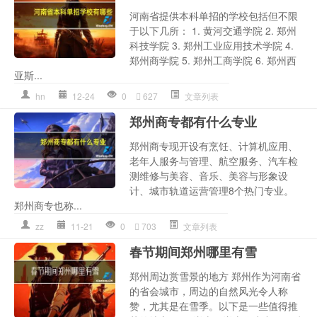
河南省提供本科单招的学校包括但不限
于以下几所： 1. 黄河交通学院 2. 郑州
科技学院 3. 郑州工业应用技术学院 4.
郑州商学院 5. 郑州工商学院 6. 郑州西
亚斯...
hn
12-24
0
627
文章列表
郑州商专都有什么专业
郑州商专现开设有烹饪、计算机应用、
老年人服务与管理、航空服务、汽车检
测维修与美容、音乐、美容与形象设
计、城市轨道运营管理8个热门专业。
郑州商专也称...
zz
11-21
0
703
文章列表
春节期间郑州哪里有雪
郑州周边赏雪景的地方 郑州作为河南省
的省会城市，周边的自然风光令人称
赞，尤其是在雪季。以下是一些值得推