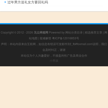
过年男方送礼女方要回礼吗
Copyright © 2012 - 2026
无尘烤箱网
Powered by
网站分类目录
|
精选推荐文章
|
网
站地图
|
疑难解答
粤ICP备12016853号
声明：本站内容来自互联网，如信息有错误可发邮件到f_fb#foxmail.com说明，我们
会及时纠正，谢谢
本站仅为个人兴趣爱好，不接盈利性广告及商业合作
小男孩