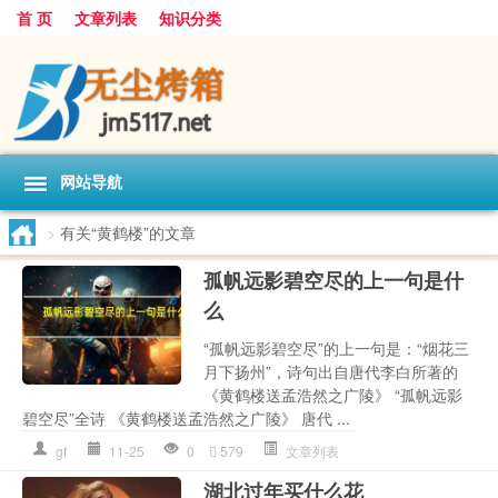
首 页
文章列表
知识分类
网站导航
>
有关“黄鹤楼”的文章
孤帆远影碧空尽的上一句是什
么
“孤帆远影碧空尽”的上一句是：“烟花三
月下扬州”，诗句出自唐代李白所著的
《黄鹤楼送孟浩然之广陵》 “孤帆远影
碧空尽”全诗 《黄鹤楼送孟浩然之广陵》 唐代 ...
gf
11-25
0
579
文章列表
湖北过年买什么花