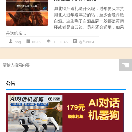
湖北特产送礼送什么呢，过年要买年货
湖北人过年送年货的话，至少会送两瓶
白酒。这边喝了白酒品牌一般都是黄鹤
楼或者是白云边。另外还会送烟，如果
是送给亲...
hbg
02-09
0
345
春节2024
☚
公告