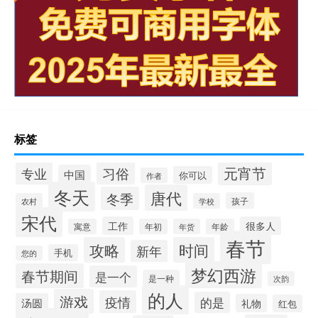
标签
元宵节
专业
习俗
中国
你可以
作者
冬天
唐代
冬季
孩子
农村
学校
宋代
工作
很多人
寓意
年初
年货
年龄
春节
攻略
时间
新年
手机
您的
梦幻西游
春节期间
是一个
是一种
次韵
的人
游戏
疫情
的是
汤圆
礼物
红包