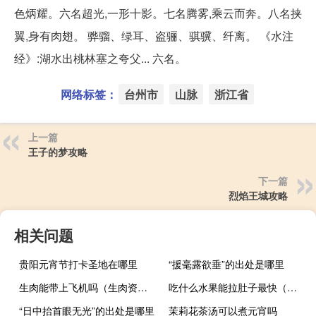
色炳耀。六名超光,一形十影。七名腾雾,乘云而奔。八名挟
翼,身有肉翅。 骅骝、绿耳、盗骊、骐骥、纤离。 《水注
经》:湖水出桃林塞之夸父... 六名。
网络标签：
台州市
山脉
浙江省
上一篇
王子的梦攻略
下一篇
烈焰王城攻略
相关问题
贵阳元宵节打卡圣地在哪里
“援毫露欲垂”的出处是哪里
生肉能带上飞机吗（生肉资源）
吃什么水果能拉肚子最快（拉肚子吃什么水果好的最快）
“日中抬首眼无光”的出处是哪里
茉莉花茶汤可以煮元宵吗