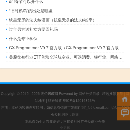
dnf春节可以开什么
“旧时鹦鹉”的出处是哪里
铳皇无尽的法夫纳漫画（铳皇无尽的法夫纳2季）
过年男方送礼女方要回礼吗
什么是专业学位
CX-Programmer V9.7 官方版（CX-Programmer V9.7 官方版功能简介）
美股盘初行业ETF普涨全球航空业、可选消费、银行业、网络股指数ETF涨超1%
Copyright © 2012 - 2026
无尘烤箱网
Powered by
网站分类目录
|
精选推荐文章
|
网
站地图
|
疑难解答
粤ICP备12016853号
声明：本站内容来自互联网，如信息有错误可发邮件到f_fb#foxmail.com说明，我们
会及时纠正，谢谢
本站仅为个人兴趣爱好，不接盈利性广告及商业合作
小男孩