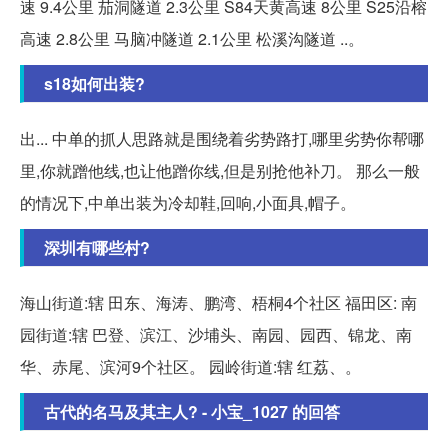
速 9.4公里 茄洞隧道 2.3公里 S84天黄高速 8公里 S25沿榕
高速 2.8公里 马脑冲隧道 2.1公里 松溪沟隧道 ..。
s18如何出装?
出... 中单的抓人思路就是围绕着劣势路打,哪里劣势你帮哪
里,你就蹭他线,也让他蹭你线,但是别抢他补刀。 那么一般
的情况下,中单出装为冷却鞋,回响,小面具,帽子。
深圳有哪些村?
海山街道:辖 田东、海涛、鹏湾、梧桐4个社区 福田区: 南
园街道:辖 巴登、滨江、沙埔头、南园、园西、锦龙、南
华、赤尾、滨河9个社区。 园岭街道:辖 红荔、。
古代的名马及其主人? - 小宝_1027 的回答