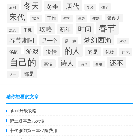
冬天
唐代
冬季
孩子
农村
学校
宋代
工作
很多人
寓意
年初
年货
年龄
春节
攻略
时间
新年
手机
您的
梦幻西游
春节期间
是一个
是一种
次韵
的人
游戏
疫情
的是
汤圆
礼物
红包
自己的
还不
诗人
英语
诗词
费用
都是
这一
猜你想看的文章
gtaol升级攻略
护士过年放几天假
十代雅阁第三年保险费用