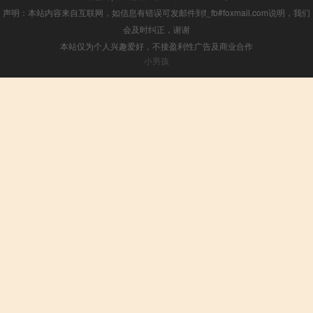
声明：本站内容来自互联网，如信息有错误可发邮件到f_fb#foxmail.com说明，我们
会及时纠正，谢谢
本站仅为个人兴趣爱好，不接盈利性广告及商业合作
小男孩