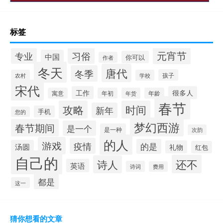
标签
元宵节
专业
习俗
中国
你可以
作者
冬天
唐代
冬季
孩子
农村
学校
宋代
工作
很多人
寓意
年初
年货
年龄
春节
攻略
时间
新年
手机
您的
梦幻西游
春节期间
是一个
是一种
次韵
的人
游戏
疫情
的是
汤圆
礼物
红包
自己的
还不
诗人
英语
诗词
费用
都是
这一
猜你想看的文章