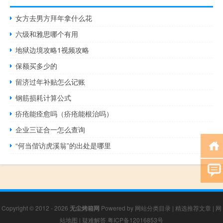
女方去男方拜年拿什么花
六级和雅思哪个有用
地狱边境攻略1视频攻略
保额买多少的
留济过年补贴怎么记账
钢筋损耗计算公式
疥疮能痊愈吗（疥疮能根治吗）
企业三证合一怎么查询
“何当偕访虎溪翁”的出处是哪里
Copyright © 2012 - 2026
无尘烤箱网
Powered by
网站分类目录
|
精选推荐文章
|
网
站地图
|
疑难解答
粤ICP备12016853号