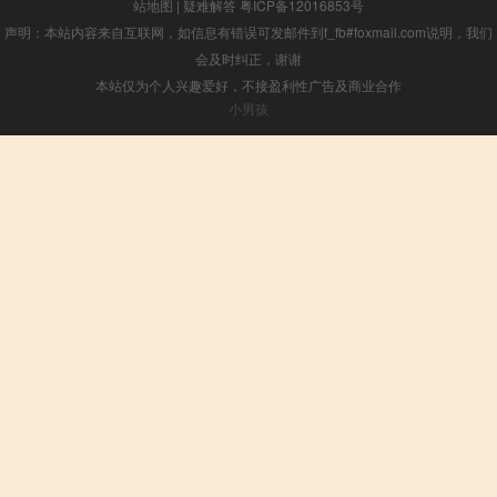
站地图
|
疑难解答
粤ICP备12016853号
声明：本站内容来自互联网，如信息有错误可发邮件到f_fb#foxmail.com说明，我们
会及时纠正，谢谢
本站仅为个人兴趣爱好，不接盈利性广告及商业合作
小男孩