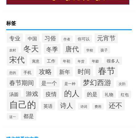
标签
元宵节
专业
习俗
中国
你可以
作者
冬天
唐代
冬季
孩子
农村
学校
宋代
工作
很多人
寓意
年初
年货
年龄
春节
攻略
时间
新年
手机
您的
梦幻西游
春节期间
是一个
是一种
次韵
的人
游戏
疫情
的是
汤圆
礼物
红包
自己的
还不
诗人
英语
诗词
费用
都是
这一