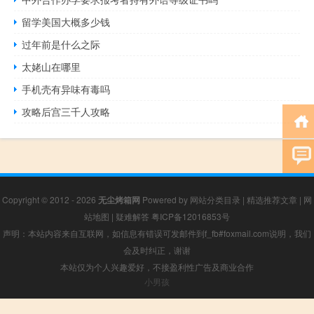
留学美国大概多少钱
过年前是什么之际
太姥山在哪里
手机壳有异味有毒吗
攻略后宫三千人攻略
Copyright © 2012 - 2026
无尘烤箱网
Powered by
网站分类目录
|
精选推荐文章
|
网
站地图
|
疑难解答
粤ICP备12016853号
声明：本站内容来自互联网，如信息有错误可发邮件到f_fb#foxmail.com说明，我们
会及时纠正，谢谢
本站仅为个人兴趣爱好，不接盈利性广告及商业合作
小男孩