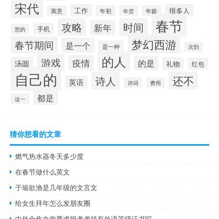
宋代
工作
很多人
寓意
年初
年货
年龄
春节
攻略
时间
新年
手机
您的
梦幻西游
春节期间
是一个
是一种
次韵
的人
游戏
疫情
的是
汤圆
礼物
红包
自己的
还不
诗人
英语
诗词
费用
都是
这一
猜你想看的文章
燃气热水器冬天多少度
在春节做什么英文
于瑜欲渔是几年级的文言文
给女生拜年怎么发朋友圈
中外合作办学要求报考者持有外语等级证书吗