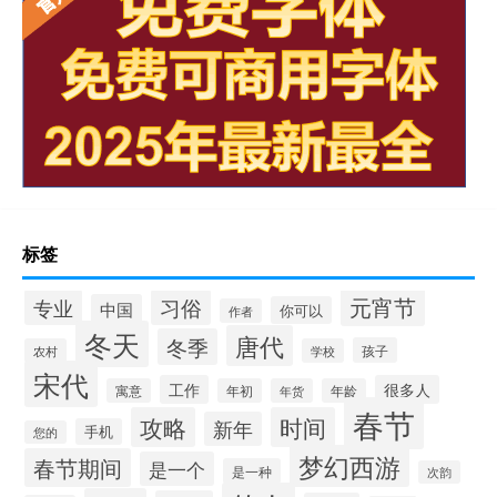
标签
元宵节
专业
习俗
中国
你可以
作者
冬天
唐代
冬季
孩子
农村
学校
宋代
工作
很多人
寓意
年初
年货
年龄
春节
攻略
时间
新年
手机
您的
梦幻西游
春节期间
是一个
是一种
次韵