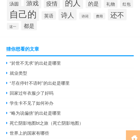
的人
游戏
疫情
的是
汤圆
礼物
红包
自己的
还不
诗人
英语
诗词
费用
都是
这一
猜你想看的文章
“於世不无求”的出处是哪里
就业类型
“尽在停针不语时”的出处是哪里
回家过年衣服少了好吗
学生卡不见了如何补办
“略为说偏傍”的出处是哪里
死亡阴影地图bt之旅（死亡阴影地图）
世界上的国家有哪些