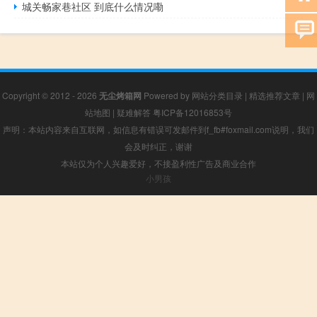
城关畅家巷社区 到底什么情况嘞
Copyright © 2012 - 2026
无尘烤箱网
Powered by
网站分类目录
|
精选推荐文章
|
网
站地图
|
疑难解答
粤ICP备12016853号
声明：本站内容来自互联网，如信息有错误可发邮件到f_fb#foxmail.com说明，我们
会及时纠正，谢谢
本站仅为个人兴趣爱好，不接盈利性广告及商业合作
小男孩